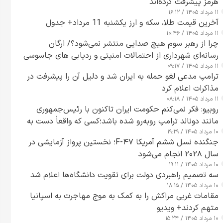
هرمز پیشرفت کرده‌اند
۱۱ مرداد ۱۴۰۵ / ۱۶:۱۲
آخرین قیمت طلا، سکه و ارز یکشنبه 11 مرداد+ جدول
۱۱ مرداد ۱۴۰۵ / ۱۰:۴۶
چرا از رهبر سوم هیچ صدایی منتشر نمی‌شود؟/ ارگان
رسانه‌ای شهرداری از احتمالات امنیتی و ردیابی های جاسوسی
۱۱ مرداد ۱۴۰۵ / ۰۹:۱۷
گفت
ترامپ مدعی لغو حمله به ایران شد و دلیل آن را پیشرفت در
مذاکرات اعلام کرد
۱۱ مرداد ۱۴۰۵ / ۰۸:۱۸
روبیو: فکر نمی‌کنم حکومت ایران تاکنون با رئیس‌جمهوری
مانند دونالد ترامپ روبه‌رو شده باشد؛کسی که واقعاً دست به
۱۰ مرداد ۱۴۰۵ / ۱۹:۲۹
اقدام می‌زند
جنگنده نسل ششم آمریکا F-۴۷؛ نخستین پرواز آزمایشی در
سال ۲۰۲۸ انجام می‌شود
۱۰ مرداد ۱۴۰۵ / ۱۹:۱۱
سه تصمیم راهبردی دولت برای تقویت دانشگاه‌ها اعلام شد
۱۰ مرداد ۱۴۰۵ / ۱۸:۱۵
مقامات غربی مراکش را به کمک به موج مهاجرت به اسپانیا
متهم کردند+ ویدیو
۱۰ مرداد ۱۴۰۵ / ۱۵:۲۴