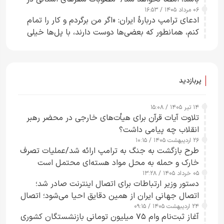
۰۶ مرداد ۱۴۰۵ / ۱۶:۵۳
چارچوب قانون بودجه است+ عکس
ادعای ترامپ دربارهٔ ایران: «اگر من برگردم و کار را تمام
کنم، همانطور که بعضی‌ها دوست دارند، با پل‌ها خیلی
راحت می‌توانم بیشتر پل‌هایشان را در کمتر از یک
ساعت از بین ببرم+ ویدیو
پربازدید
۱۴ تیر ۱۴۰۵ / ۱۵:۰۸
تلاوت آیات قرآن برای هیأت‌های خارجی در محضر رهبر
انقلاب چه پیامی داشت؟
۲۶ اردیبهشت ۱۴۰۵ / ۱۰:۱۵
طرح‌ بازگشت به جنگ به ترامپ ارائه شد/عملیات تصرف
خارک و حمله به محل مواد هسته‌ای محتمل است
۰۵ خرداد ۱۴۰۵ / ۱۳:۲۸
دستور وزیر ارتباطات برای اتصال اینترنت صادر شد؛
اتصال جهانی ایران از همین دقایق احیا می‌شود؛ اتصال
۲۴ اردیبهشت ۱۴۰۵ / ۰۹:۱۵
کامل مردم تا ۲۴ ساعت آینده
آغاز ثبت‌نام وام ۷۵ میلیون تومانی بازنشستگان کشوری