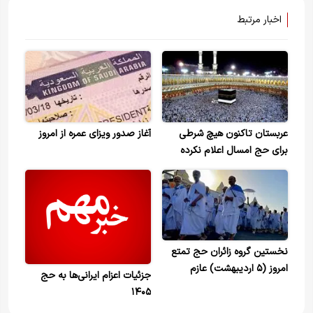
اخبار مرتبط
عربستان تاکنون هیچ شرطی
آغاز صدور ویزای عمره از امروز
برای حج امسال اعلام نکرده
است
نخستین گروه زائران حج تمتع
امروز (۵ اردیبهشت) عازم
جزئیات اعزام ایرانی‌ها به حج
سرزمین وحی شدند
۱۴۰۵