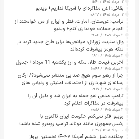
۱۲ مرداد ۱۴۰۵ / ۱۱:۴۱
بقائی: الان مذاکره‌ای با آمریکا نداریم+ ویدیو
۱۲ مرداد ۱۴۰۵ / ۰۸:۱۷
ترامپ: عربستان، امارات، قطر و ایران از من خواستند از
انجام حملات خودداری کنم+ ویدیو
۱۱ مرداد ۱۴۰۵ / ۱۹:۰۴
وال‌استریت ژورنال: میانجی‌ها برای طرح جدید تردد در
تنگه هرمز پیشرفت کرده‌اند
۱۱ مرداد ۱۴۰۵ / ۱۶:۱۲
آخرین قیمت طلا، سکه و ارز یکشنبه 11 مرداد+ جدول
۱۱ مرداد ۱۴۰۵ / ۱۰:۴۶
چرا از رهبر سوم هیچ صدایی منتشر نمی‌شود؟/ ارگان
رسانه‌ای شهرداری از احتمالات امنیتی و ردیابی های
۱۱ مرداد ۱۴۰۵ / ۰۹:۱۷
جاسوسی گفت
ترامپ مدعی لغو حمله به ایران شد و دلیل آن را
پیشرفت در مذاکرات اعلام کرد
۱۱ مرداد ۱۴۰۵ / ۰۸:۱۸
روبیو: فکر نمی‌کنم حکومت ایران تاکنون با
رئیس‌جمهوری مانند دونالد ترامپ روبه‌رو شده باشد؛
۱۰ مرداد ۱۴۰۵ / ۱۹:۲۹
کسی که واقعاً دست به اقدام می‌زند
جنگنده نسل ششم آمریکا F-۴۷؛ نخستین پرواز