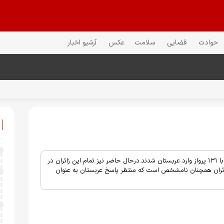
حوادث
قضایی
سلامت
عکس
آرشیو اخبار
سازمان حج و زیارت: تا پایان وقت اول خردادماه، ۲۹ هزار و ۹۸۱ زائر ایرانی با ۱۳۱ پرواز وارد عربستان شدند.درحال حاضر نیز تمام این زائران در
ائران همچنان نامشخص است که منتظر پاسخ عربستان به عنوان