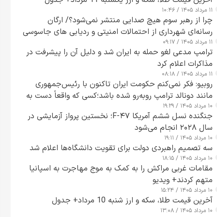
آخرین قیمت طلا، سکه و ارز یکشنبه 11 مرداد+ جدول
۱۱ مرداد ۱۴۰۵ / ۱۰:۴۶
چرا از رهبر سوم هیچ صدایی منتشر نمی‌شود؟/ ارگان
رسانه‌ای شهرداری از احتمالات امنیتی و ردیابی های جاسوسی
۱۱ مرداد ۱۴۰۵ / ۰۹:۱۷
گفت
ترامپ مدعی لغو حمله به ایران شد و دلیل آن را پیشرفت در
مذاکرات اعلام کرد
۱۱ مرداد ۱۴۰۵ / ۰۸:۱۸
روبیو: فکر نمی‌کنم حکومت ایران تاکنون با رئیس‌جمهوری
مانند دونالد ترامپ روبه‌رو شده باشد؛کسی که واقعاً دست به
۱۰ مرداد ۱۴۰۵ / ۱۹:۲۹
اقدام می‌زند
جنگنده نسل ششم آمریکا F-۴۷؛ نخستین پرواز آزمایشی در
سال ۲۰۲۸ انجام می‌شود
۱۰ مرداد ۱۴۰۵ / ۱۹:۱۱
سه تصمیم راهبردی دولت برای تقویت دانشگاه‌ها اعلام شد
۱۰ مرداد ۱۴۰۵ / ۱۸:۱۵
مقامات غربی مراکش را به کمک به موج مهاجرت به اسپانیا
متهم کردند+ ویدیو
۱۰ مرداد ۱۴۰۵ / ۱۵:۲۴
آخرین قیمت طلا، سکه و ارز شنبه 10 مرداد+ جدول
۱۰ مرداد ۱۴۰۵ / ۱۳:۰۸