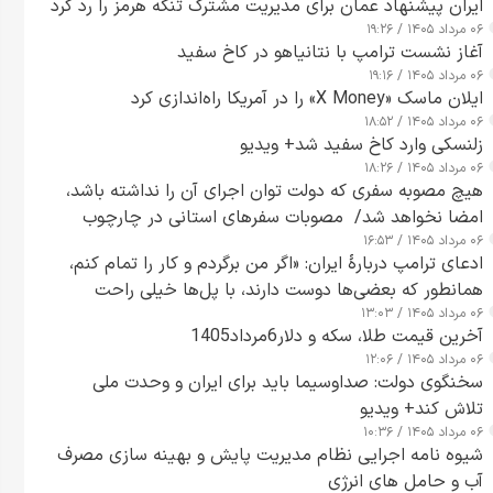
ایران پیشنهاد عمان برای مدیریت مشترک تنگه هرمز را رد کرد
۰۶ مرداد ۱۴۰۵ / ۱۹:۲۶
آغاز نشست ترامپ با نتانیاهو در کاخ سفید
۰۶ مرداد ۱۴۰۵ / ۱۹:۱۶
ایلان ماسک «X Money» را در آمریکا راه‌اندازی کرد
۰۶ مرداد ۱۴۰۵ / ۱۸:۵۲
زلنسکی وارد کاخ سفید شد+ ویدیو
۰۶ مرداد ۱۴۰۵ / ۱۸:۲۶
هیچ مصوبه سفری که دولت توان اجرای آن را نداشته باشد،
امضا نخواهد شد/ مصوبات سفرهای استانی در چارچوب
۰۶ مرداد ۱۴۰۵ / ۱۶:۵۳
قانون بودجه است+ عکس
ادعای ترامپ دربارهٔ ایران: «اگر من برگردم و کار را تمام کنم،
همانطور که بعضی‌ها دوست دارند، با پل‌ها خیلی راحت
۰۶ مرداد ۱۴۰۵ / ۱۳:۰۳
می‌توانم بیشتر پل‌هایشان را در کمتر از یک ساعت از بین
آخرین قیمت طلا، سکه و دلار6مرداد1405
ببرم+ ویدیو
۰۶ مرداد ۱۴۰۵ / ۱۲:۰۶
سخنگوی دولت: صداوسیما باید برای ایران و وحدت ملی
تلاش کند+ ویدیو
۰۶ مرداد ۱۴۰۵ / ۱۰:۳۶
شیوه نامه اجرایی نظام مدیریت پایش و بهینه سازی مصرف
آب و حامل های انرژی