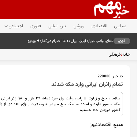
سیاسی
اقتصادی
ورزشی
بین المللی
فناوری
اجتماعی
فوری
ادعای ترامپ درباره ایران: ایران به ما احترام می‌گذارد+ ویدیو
خانه
فرهنگی
کد خبر:
228830
تمام زائران ایرانی وارد مکه شدند
مکه حضور دارند و آماده مناسک حج می‌شوند.وضعیت ویزای تعدادی از ز
کشور میزبان حج هستیم.
منبع:
اقتصادنیوز