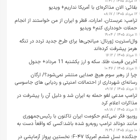
۱۲ مرداد ۱۴۰۵ / ۱۱:۴۱
بقائی: الان مذاکره‌ای با آمریکا نداریم+ ویدیو
۱۲ مرداد ۱۴۰۵ / ۰۸:۱۷
ترامپ: عربستان، امارات، قطر و ایران از من خواستند از انجام
حملات خودداری کنم+ ویدیو
۱۱ مرداد ۱۴۰۵ / ۱۹:۰۴
وال‌استریت ژورنال: میانجی‌ها برای طرح جدید تردد در تنگه
هرمز پیشرفت کرده‌اند
۱۱ مرداد ۱۴۰۵ / ۱۶:۱۲
آخرین قیمت طلا، سکه و ارز یکشنبه 11 مرداد+ جدول
۱۱ مرداد ۱۴۰۵ / ۱۰:۴۶
چرا از رهبر سوم هیچ صدایی منتشر نمی‌شود؟/ ارگان
رسانه‌ای شهرداری از احتمالات امنیتی و ردیابی های جاسوسی
۱۱ مرداد ۱۴۰۵ / ۰۹:۱۷
گفت
ترامپ مدعی لغو حمله به ایران شد و دلیل آن را پیشرفت در
مذاکرات اعلام کرد
۱۱ مرداد ۱۴۰۵ / ۰۸:۱۸
روبیو: فکر نمی‌کنم حکومت ایران تاکنون با رئیس‌جمهوری
مانند دونالد ترامپ روبه‌رو شده باشد؛کسی که واقعاً دست به
۱۰ مرداد ۱۴۰۵ / ۱۹:۲۹
اقدام می‌زند
جنگنده نسل ششم آمریکا F-۴۷؛ نخستین پرواز آزمایشی در