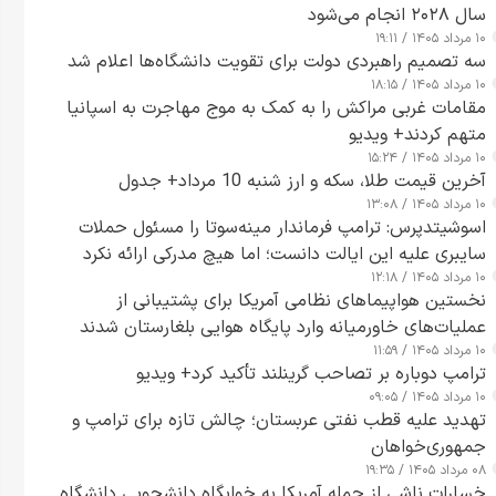
سال ۲۰۲۸ انجام می‌شود
۱۰ مرداد ۱۴۰۵ / ۱۹:۱۱
سه تصمیم راهبردی دولت برای تقویت دانشگاه‌ها اعلام شد
۱۰ مرداد ۱۴۰۵ / ۱۸:۱۵
مقامات غربی مراکش را به کمک به موج مهاجرت به اسپانیا
متهم کردند+ ویدیو
۱۰ مرداد ۱۴۰۵ / ۱۵:۲۴
آخرین قیمت طلا، سکه و ارز شنبه 10 مرداد+ جدول
۱۰ مرداد ۱۴۰۵ / ۱۳:۰۸
اسوشیتدپرس: ترامپ فرماندار مینه‌سوتا را مسئول حملات
سایبری علیه این ایالت دانست؛ اما هیچ مدرکی ارائه نکرد
۱۰ مرداد ۱۴۰۵ / ۱۲:۱۸
نخستین هواپیماهای نظامی آمریکا برای پشتیبانی از
عملیات‌های خاورمیانه وارد پایگاه هوایی بلغارستان شدند
۱۰ مرداد ۱۴۰۵ / ۱۱:۵۹
ترامپ دوباره بر تصاحب گرینلند تأکید کرد+ ویدیو
۱۰ مرداد ۱۴۰۵ / ۰۹:۰۵
تهدید علیه قطب نفتی عربستان؛ چالش تازه برای ترامپ و
جمهوری‌خواهان
۰۸ مرداد ۱۴۰۵ / ۱۹:۳۵
خسارات ناشی از حمله آمریکا به خوابگاه دانشجویی دانشگاه