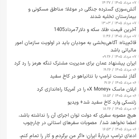
۰۷ مرداد ۱۴۰۵ / ۱۴:۲۷
آتش‌سوزی گسترده جنگلی در موغلا؛ مناطق مسکونی و
بیمارستان تخلیه شدند
۰۷ مرداد ۱۴۰۵ / ۱۳:۰۳
آخرین قیمت طلا، سکه و دلار7مرداد1405
۰۷ مرداد ۱۴۰۵ / ۱۱:۴۶
قائم‌پناه: آگاهی‌بخشی به مودیان باید در اولویت سازمان امور
مالیاتی باشد
۰۷ مرداد ۱۴۰۵ / ۰۹:۲۶
ایران پیشنهاد عمان برای مدیریت مشترک تنگه هرمز را رد کرد
۰۶ مرداد ۱۴۰۵ / ۱۹:۲۶
آغاز نشست ترامپ با نتانیاهو در کاخ سفید
۰۶ مرداد ۱۴۰۵ / ۱۹:۱۶
ایلان ماسک «X Money» را در آمریکا راه‌اندازی کرد
۰۶ مرداد ۱۴۰۵ / ۱۸:۵۲
زلنسکی وارد کاخ سفید شد+ ویدیو
۰۶ مرداد ۱۴۰۵ / ۱۸:۲۶
هیچ مصوبه سفری که دولت توان اجرای آن را نداشته باشد،
امضا نخواهد شد/ مصوبات سفرهای استانی در چارچوب
۰۶ مرداد ۱۴۰۵ / ۱۶:۵۳
قانون بودجه است+ عکس
ادعای ترامپ دربارهٔ ایران: «اگر من برگردم و کار را تمام کنم،