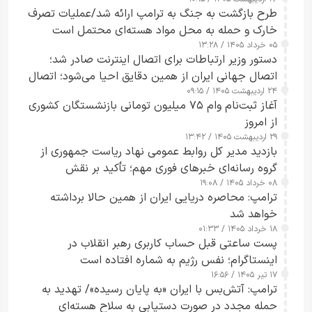
طرح‌ بازگشت به جنگ به ترامپ ارائه شد/عملیات تصرف
خارک و حمله به محل مواد هسته‌ای محتمل است
۰۵ خرداد ۱۴۰۵ / ۱۳:۲۸
دستور وزیر ارتباطات برای اتصال اینترنت صادر شد؛
اتصال جهانی ایران از همین دقایق احیا می‌شود؛ اتصال
۲۴ اردیبهشت ۱۴۰۵ / ۰۹:۱۵
کامل مردم تا ۲۴ ساعت آینده
آغاز ثبت‌نام وام ۷۵ میلیون تومانی بازنشستگان کشوری
از امروز
۲۹ اردیبهشت ۱۴۰۵ / ۱۳:۴۲
بازدید مدیر کل روابط عمومی نهاد ریاست جمهوری از
گروه رسانه‌ای خبرهای فوری مهم؛ تأکید بر نقش
۰۸ خرداد ۱۴۰۵ / ۱۹:۰۸
رسانه‌های هوشمند و مسئول در ارتقای آگاهی عمومی
ترامپ: محاصره دریایی ایران از همین حالا برداشته
خواهد شد
۱۸ خرداد ۱۴۰۵ / ۰۱:۳۳
پست ساعتی قبل حساب کاربری رهبر انقلاب در
اینستاگرام؛ نفس رژیم به شماره افتاده است​
۱۷ تیر ۱۴۰۵ / ۱۶:۵۶
ترامپ: آتش‌بس با ایران «به پایان رسیده»/ تهدید به
حمله مجدد در صورت دستیابی به سلاح هسته‌ای