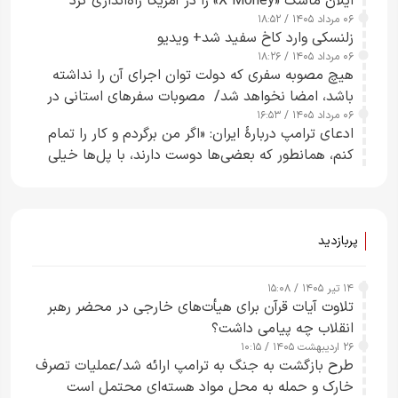
ایلان ماسک «X Money» را در آمریکا راه‌اندازی کرد
۰۶ مرداد ۱۴۰۵ / ۱۸:۵۲
زلنسکی وارد کاخ سفید شد+ ویدیو
۰۶ مرداد ۱۴۰۵ / ۱۸:۲۶
هیچ مصوبه سفری که دولت توان اجرای آن را نداشته
باشد، امضا نخواهد شد/ مصوبات سفرهای استانی در
۰۶ مرداد ۱۴۰۵ / ۱۶:۵۳
چارچوب قانون بودجه است+ عکس
ادعای ترامپ دربارهٔ ایران: «اگر من برگردم و کار را تمام
کنم، همانطور که بعضی‌ها دوست دارند، با پل‌ها خیلی
راحت می‌توانم بیشتر پل‌هایشان را در کمتر از یک
ساعت از بین ببرم+ ویدیو
پربازدید
۱۴ تیر ۱۴۰۵ / ۱۵:۰۸
تلاوت آیات قرآن برای هیأت‌های خارجی در محضر رهبر
انقلاب چه پیامی داشت؟
۲۶ اردیبهشت ۱۴۰۵ / ۱۰:۱۵
طرح‌ بازگشت به جنگ به ترامپ ارائه شد/عملیات تصرف
خارک و حمله به محل مواد هسته‌ای محتمل است