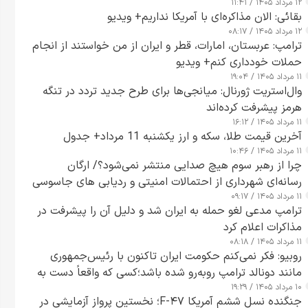
۱۲ مرداد ۱۴۰۵ / ۱۱:۴۱
بقائی: الان مذاکره‌ای با آمریکا نداریم+ ویدیو
۱۲ مرداد ۱۴۰۵ / ۰۸:۱۷
ترامپ: عربستان، امارات، قطر و ایران از من خواستند از انجام
حملات خودداری کنم+ ویدیو
۱۱ مرداد ۱۴۰۵ / ۱۹:۰۴
وال‌استریت ژورنال: میانجی‌ها برای طرح جدید تردد در تنگه
هرمز پیشرفت کرده‌اند
۱۱ مرداد ۱۴۰۵ / ۱۶:۱۲
آخرین قیمت طلا، سکه و ارز یکشنبه 11 مرداد+ جدول
۱۱ مرداد ۱۴۰۵ / ۱۰:۴۶
چرا از رهبر سوم هیچ صدایی منتشر نمی‌شود؟/ ارگان
رسانه‌ای شهرداری از احتمالات امنیتی و ردیابی های جاسوسی
۱۱ مرداد ۱۴۰۵ / ۰۹:۱۷
گفت
ترامپ مدعی لغو حمله به ایران شد و دلیل آن را پیشرفت در
مذاکرات اعلام کرد
۱۱ مرداد ۱۴۰۵ / ۰۸:۱۸
روبیو: فکر نمی‌کنم حکومت ایران تاکنون با رئیس‌جمهوری
مانند دونالد ترامپ روبه‌رو شده باشد؛کسی که واقعاً دست به
۱۰ مرداد ۱۴۰۵ / ۱۹:۲۹
اقدام می‌زند
جنگنده نسل ششم آمریکا F-۴۷؛ نخستین پرواز آزمایشی در