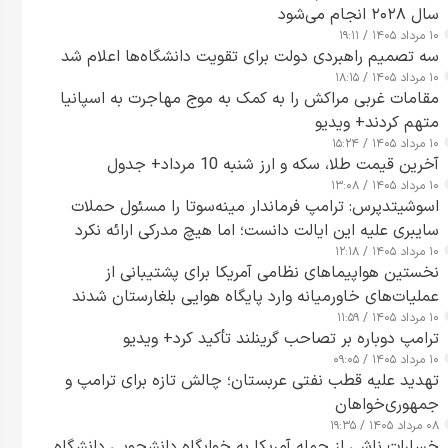
سال ۲۰۲۸ انجام می‌شود
۱۰ مرداد ۱۴۰۵ / ۱۹:۱۱
سه تصمیم راهبردی دولت برای تقویت دانشگاه‌ها اعلام شد
۱۰ مرداد ۱۴۰۵ / ۱۸:۱۵
مقامات غربی مراکش را به کمک به موج مهاجرت به اسپانیا
متهم کردند+ ویدیو
۱۰ مرداد ۱۴۰۵ / ۱۵:۲۴
آخرین قیمت طلا، سکه و ارز شنبه 10 مرداد+ جدول
۱۰ مرداد ۱۴۰۵ / ۱۳:۰۸
اسوشیتدپرس: ترامپ فرماندار مینه‌سوتا را مسئول حملات
سایبری علیه این ایالت دانست؛ اما هیچ مدرکی ارائه نکرد
۱۰ مرداد ۱۴۰۵ / ۱۲:۱۸
نخستین هواپیماهای نظامی آمریکا برای پشتیبانی از
عملیات‌های خاورمیانه وارد پایگاه هوایی بلغارستان شدند
۱۰ مرداد ۱۴۰۵ / ۱۱:۵۹
ترامپ دوباره بر تصاحب گرینلند تأکید کرد+ ویدیو
۱۰ مرداد ۱۴۰۵ / ۰۹:۰۵
تهدید علیه قطب نفتی عربستان؛ چالش تازه برای ترامپ و
جمهوری‌خواهان
۰۸ مرداد ۱۴۰۵ / ۱۹:۳۵
خسارات ناشی از حمله آمریکا به خوابگاه دانشجویی دانشگاه