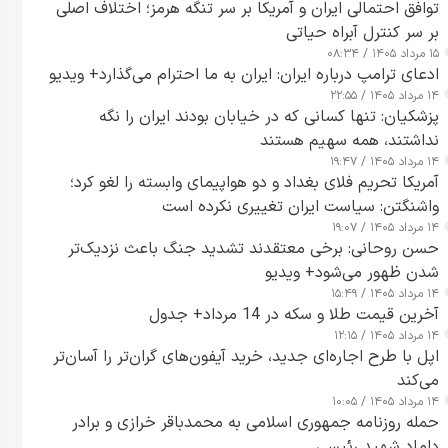
توافق احتمالی ایران و آمریکا بر سر تنگه هرمز؛ اختلاف اصلی
بر سر کنترل آبراه حیاتی
۱۵ مرداد ۱۴۰۵ / ۰۸:۳۴
ادعای ترامپ درباره ایران: ایران به ما احترام می‌گذارد+ ویدیو
۱۴ مرداد ۱۴۰۵ / ۲۲:۵۵
پزشکیان: تنها کسانی که در خیابان بودند ایران را نگه
نداشتند، همه سهیم هستند
۱۴ مرداد ۱۴۰۵ / ۱۹:۴۷
آمریکا تحریم فلای بغداد و دو هواپیمای وابسته را لغو کرد؛
واشنگتن: سیاست ایران تغییری نکرده است
۱۴ مرداد ۱۴۰۵ / ۱۹:۰۷
حسن روحانی: برخی معتقدند تشدید جنگ باعث نزدیک‌تر
شدن ظهور می‌شود+ ویدیو
۱۴ مرداد ۱۴۰۵ / ۱۵:۴۹
آخرین قیمت طلا و سکه در 14 مرداد+ جدول
۱۴ مرداد ۱۴۰۵ / ۱۲:۱۵
اپل با طرح اجاره‌ای جدید، خرید آیفون‌های گران‌تر را آسان‌تر
می‌کند
۱۴ مرداد ۱۴۰۵ / ۱۰:۰۵
حمله روزنامه جمهوری اسلامی به محمدباقر خرازی و برادر
داماد شهید رئیسی