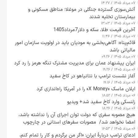
۰۷ مرداد ۱۴۰۵ / ۱۴:۲۷
آتش‌سوزی گسترده جنگلی در موغلا؛ مناطق مسکونی و
بیمارستان تخلیه شدند
۰۷ مرداد ۱۴۰۵ / ۱۳:۰۳
آخرین قیمت طلا، سکه و دلار7مرداد1405
۰۷ مرداد ۱۴۰۵ / ۱۱:۴۶
قائم‌پناه: آگاهی‌بخشی به مودیان باید در اولویت سازمان امور
مالیاتی باشد
۰۷ مرداد ۱۴۰۵ / ۰۹:۲۶
ایران پیشنهاد عمان برای مدیریت مشترک تنگه هرمز را رد کرد
۰۶ مرداد ۱۴۰۵ / ۱۹:۲۶
آغاز نشست ترامپ با نتانیاهو در کاخ سفید
۰۶ مرداد ۱۴۰۵ / ۱۹:۱۶
ایلان ماسک «X Money» را در آمریکا راه‌اندازی کرد
۰۶ مرداد ۱۴۰۵ / ۱۸:۵۲
زلنسکی وارد کاخ سفید شد+ ویدیو
۰۶ مرداد ۱۴۰۵ / ۱۸:۲۶
هیچ مصوبه سفری که دولت توان اجرای آن را نداشته باشد،
امضا نخواهد شد/ مصوبات سفرهای استانی در چارچوب
۰۶ مرداد ۱۴۰۵ / ۱۶:۵۳
قانون بودجه است+ عکس
ادعای ترامپ دربارهٔ ایران: «اگر من برگردم و کار را تمام کنم،