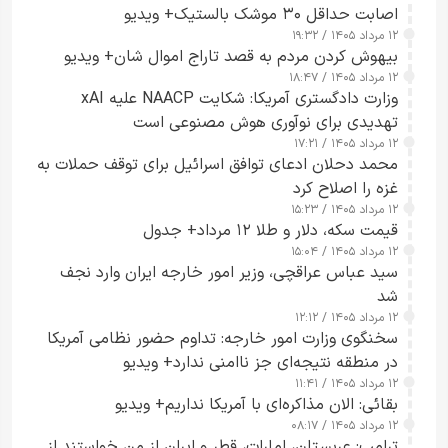
اصابت حداقل ۳۰ موشک بالستیک+ ویدیو
۱۲ مرداد ۱۴۰۵ / ۱۹:۳۲
بیهوش کردن مردم به قصد تاراج اموال شان+ ویدیو
۱۲ مرداد ۱۴۰۵ / ۱۸:۴۷
وزارت دادگستری آمریکا: شکایت NAACP علیه xAI
تهدیدی برای نوآوری هوش مصنوعی است
۱۲ مرداد ۱۴۰۵ / ۱۷:۲۱
محمد دحلان ادعای توافق اسرائیل برای توقف حملات به
غزه را اصلاح کرد
۱۲ مرداد ۱۴۰۵ / ۱۵:۲۳
قیمت سکه، دلار و طلا ۱۲ مرداد+ جدول
۱۲ مرداد ۱۴۰۵ / ۱۵:۰۴
سید عباس عراقچی، وزیر امور خارجه ایران وارد نجف
شد
۱۲ مرداد ۱۴۰۵ / ۱۲:۱۲
سخنگوی وزارت امور خارجه: تداوم حضور نظامی آمریکا
در منطقه نتیجه‌ای جز ناامنی ندارد+ ویدیو
۱۲ مرداد ۱۴۰۵ / ۱۱:۴۱
بقائی: الان مذاکره‌ای با آمریکا نداریم+ ویدیو
۱۲ مرداد ۱۴۰۵ / ۰۸:۱۷
ترامپ: عربستان، امارات، قطر و ایران از من خواستند از