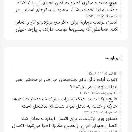
هیچ مصوبه سفری که دولت توان اجرای آن را نداشته
باشد، امضا نخواهد شد/ مصوبات سفرهای استانی در
۰۶ مرداد ۱۴۰۵ / ۱۶:۵۳
چارچوب قانون بودجه است+ عکس
ادعای ترامپ دربارهٔ ایران: «اگر من برگردم و کار را تمام
کنم، همانطور که بعضی‌ها دوست دارند، با پل‌ها خیلی
راحت می‌توانم بیشتر پل‌هایشان را در کمتر از یک
ساعت از بین ببرم+ ویدیو
پربازدید
۱۴ تیر ۱۴۰۵ / ۱۵:۰۸
تلاوت آیات قرآن برای هیأت‌های خارجی در محضر رهبر
انقلاب چه پیامی داشت؟
۲۶ اردیبهشت ۱۴۰۵ / ۱۰:۱۵
طرح‌ بازگشت به جنگ به ترامپ ارائه شد/عملیات تصرف
خارک و حمله به محل مواد هسته‌ای محتمل است
۰۵ خرداد ۱۴۰۵ / ۱۳:۲۸
دستور وزیر ارتباطات برای اتصال اینترنت صادر شد؛
اتصال جهانی ایران از همین دقایق احیا می‌شود؛ اتصال