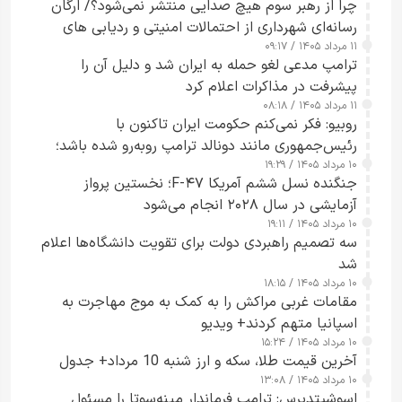
چرا از رهبر سوم هیچ صدایی منتشر نمی‌شود؟/ ارگان
رسانه‌ای شهرداری از احتمالات امنیتی و ردیابی های
۱۱ مرداد ۱۴۰۵ / ۰۹:۱۷
جاسوسی گفت
ترامپ مدعی لغو حمله به ایران شد و دلیل آن را
پیشرفت در مذاکرات اعلام کرد
۱۱ مرداد ۱۴۰۵ / ۰۸:۱۸
روبیو: فکر نمی‌کنم حکومت ایران تاکنون با
رئیس‌جمهوری مانند دونالد ترامپ روبه‌رو شده باشد؛
۱۰ مرداد ۱۴۰۵ / ۱۹:۲۹
کسی که واقعاً دست به اقدام می‌زند
جنگنده نسل ششم آمریکا F-۴۷؛ نخستین پرواز
آزمایشی در سال ۲۰۲۸ انجام می‌شود
۱۰ مرداد ۱۴۰۵ / ۱۹:۱۱
سه تصمیم راهبردی دولت برای تقویت دانشگاه‌ها اعلام
شد
۱۰ مرداد ۱۴۰۵ / ۱۸:۱۵
مقامات غربی مراکش را به کمک به موج مهاجرت به
اسپانیا متهم کردند+ ویدیو
۱۰ مرداد ۱۴۰۵ / ۱۵:۲۴
آخرین قیمت طلا، سکه و ارز شنبه 10 مرداد+ جدول
۱۰ مرداد ۱۴۰۵ / ۱۳:۰۸
اسوشیتدپرس: ترامپ فرماندار مینه‌سوتا را مسئول