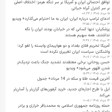
توافق احتمالی ایران و آمریکا بر سر تنگه هرمز؛ اختلاف اصلی
بر سر کنترل آبراه حیاتی
۱۵ مرداد ۱۴۰۵ / ۰۸:۳۴
ادعای ترامپ درباره ایران: ایران به ما احترام می‌گذارد+ ویدیو
۱۴ مرداد ۱۴۰۵ / ۲۲:۵۵
پزشکیان: تنها کسانی که در خیابان بودند ایران را نگه
نداشتند، همه سهیم هستند
۱۴ مرداد ۱۴۰۵ / ۱۹:۴۷
آمریکا تحریم فلای بغداد و دو هواپیمای وابسته را لغو کرد؛
واشنگتن: سیاست ایران تغییری نکرده است
۱۴ مرداد ۱۴۰۵ / ۱۹:۰۷
حسن روحانی: برخی معتقدند تشدید جنگ باعث نزدیک‌تر
شدن ظهور می‌شود+ ویدیو
۱۴ مرداد ۱۴۰۵ / ۱۵:۴۹
آخرین قیمت طلا و سکه در 14 مرداد+ جدول
۱۴ مرداد ۱۴۰۵ / ۱۲:۱۵
اپل با طرح اجاره‌ای جدید، خرید آیفون‌های گران‌تر را آسان‌تر
می‌کند
۱۴ مرداد ۱۴۰۵ / ۱۰:۰۵
حمله روزنامه جمهوری اسلامی به محمدباقر خرازی و برادر
داماد شهید رئیسی