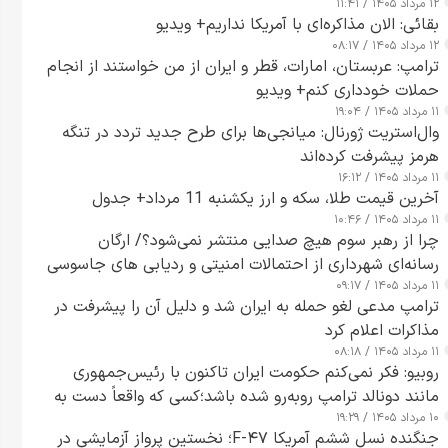
۱۲ مرداد ۱۴۰۵ / ۱۱:۴۱
بقائی: الان مذاکره‌ای با آمریکا نداریم+ ویدیو
۱۲ مرداد ۱۴۰۵ / ۰۸:۱۷
ترامپ: عربستان، امارات، قطر و ایران از من خواستند از انجام
حملات خودداری کنم+ ویدیو
۱۱ مرداد ۱۴۰۵ / ۱۹:۰۴
وال‌استریت ژورنال: میانجی‌ها برای طرح جدید تردد در تنگه
هرمز پیشرفت کرده‌اند
۱۱ مرداد ۱۴۰۵ / ۱۶:۱۲
آخرین قیمت طلا، سکه و ارز یکشنبه 11 مرداد+ جدول
۱۱ مرداد ۱۴۰۵ / ۱۰:۴۶
چرا از رهبر سوم هیچ صدایی منتشر نمی‌شود؟/ ارگان
رسانه‌ای شهرداری از احتمالات امنیتی و ردیابی های جاسوسی
۱۱ مرداد ۱۴۰۵ / ۰۹:۱۷
گفت
ترامپ مدعی لغو حمله به ایران شد و دلیل آن را پیشرفت در
مذاکرات اعلام کرد
۱۱ مرداد ۱۴۰۵ / ۰۸:۱۸
روبیو: فکر نمی‌کنم حکومت ایران تاکنون با رئیس‌جمهوری
مانند دونالد ترامپ روبه‌رو شده باشد؛کسی که واقعاً دست به
۱۰ مرداد ۱۴۰۵ / ۱۹:۲۹
اقدام می‌زند
جنگنده نسل ششم آمریکا F-۴۷؛ نخستین پرواز آزمایشی در