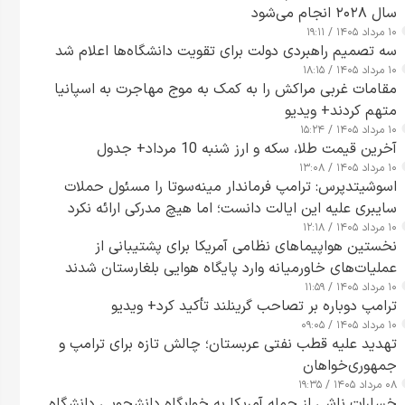
سال ۲۰۲۸ انجام می‌شود
۱۰ مرداد ۱۴۰۵ / ۱۹:۱۱
سه تصمیم راهبردی دولت برای تقویت دانشگاه‌ها اعلام شد
۱۰ مرداد ۱۴۰۵ / ۱۸:۱۵
مقامات غربی مراکش را به کمک به موج مهاجرت به اسپانیا
متهم کردند+ ویدیو
۱۰ مرداد ۱۴۰۵ / ۱۵:۲۴
آخرین قیمت طلا، سکه و ارز شنبه 10 مرداد+ جدول
۱۰ مرداد ۱۴۰۵ / ۱۳:۰۸
اسوشیتدپرس: ترامپ فرماندار مینه‌سوتا را مسئول حملات
سایبری علیه این ایالت دانست؛ اما هیچ مدرکی ارائه نکرد
۱۰ مرداد ۱۴۰۵ / ۱۲:۱۸
نخستین هواپیماهای نظامی آمریکا برای پشتیبانی از
عملیات‌های خاورمیانه وارد پایگاه هوایی بلغارستان شدند
۱۰ مرداد ۱۴۰۵ / ۱۱:۵۹
ترامپ دوباره بر تصاحب گرینلند تأکید کرد+ ویدیو
۱۰ مرداد ۱۴۰۵ / ۰۹:۰۵
تهدید علیه قطب نفتی عربستان؛ چالش تازه برای ترامپ و
جمهوری‌خواهان
۰۸ مرداد ۱۴۰۵ / ۱۹:۳۵
خسارات ناشی از حمله آمریکا به خوابگاه دانشجویی دانشگاه