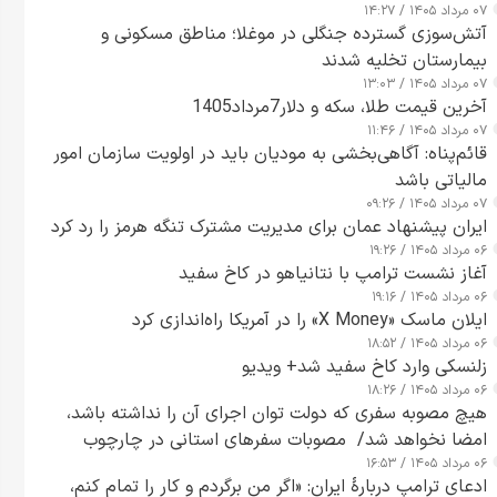
۰۷ مرداد ۱۴۰۵ / ۱۴:۲۷
آتش‌سوزی گسترده جنگلی در موغلا؛ مناطق مسکونی و
بیمارستان تخلیه شدند
۰۷ مرداد ۱۴۰۵ / ۱۳:۰۳
آخرین قیمت طلا، سکه و دلار7مرداد1405
۰۷ مرداد ۱۴۰۵ / ۱۱:۴۶
قائم‌پناه: آگاهی‌بخشی به مودیان باید در اولویت سازمان امور
مالیاتی باشد
۰۷ مرداد ۱۴۰۵ / ۰۹:۲۶
ایران پیشنهاد عمان برای مدیریت مشترک تنگه هرمز را رد کرد
۰۶ مرداد ۱۴۰۵ / ۱۹:۲۶
آغاز نشست ترامپ با نتانیاهو در کاخ سفید
۰۶ مرداد ۱۴۰۵ / ۱۹:۱۶
ایلان ماسک «X Money» را در آمریکا راه‌اندازی کرد
۰۶ مرداد ۱۴۰۵ / ۱۸:۵۲
زلنسکی وارد کاخ سفید شد+ ویدیو
۰۶ مرداد ۱۴۰۵ / ۱۸:۲۶
هیچ مصوبه سفری که دولت توان اجرای آن را نداشته باشد،
امضا نخواهد شد/ مصوبات سفرهای استانی در چارچوب
۰۶ مرداد ۱۴۰۵ / ۱۶:۵۳
قانون بودجه است+ عکس
ادعای ترامپ دربارهٔ ایران: «اگر من برگردم و کار را تمام کنم،