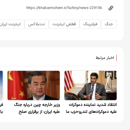
جنگ
فیلترینگ
قطعی اینترنت
نت‌بلاکس
اینترنت ایران
اخبار مرتبط
انتقاد شدید نماینده دموکرات
وزیر خارجه چین درباره جنگ
فر
علیه دموکرات‌های تندرو؛حزب ما
علیه ایران: از برقراری صلح
با
نباید دلال جنگ باشد و به
حمایت می‌کنیم /مشکلی که از
ترامپ بگوید چرا بیشتر ایران را
گذشته دور وجود داشته است را