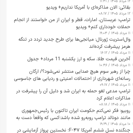
۱۲ مرداد ۱۴۰۵ / ۱۱:۴۱
بقائی: الان مذاکره‌ای با آمریکا نداریم+ ویدیو
۱۲ مرداد ۱۴۰۵ / ۰۸:۱۷
ترامپ: عربستان، امارات، قطر و ایران از من خواستند از انجام
حملات خودداری کنم+ ویدیو
۱۱ مرداد ۱۴۰۵ / ۱۹:۰۴
وال‌استریت ژورنال: میانجی‌ها برای طرح جدید تردد در تنگه
هرمز پیشرفت کرده‌اند
۱۱ مرداد ۱۴۰۵ / ۱۶:۱۲
آخرین قیمت طلا، سکه و ارز یکشنبه 11 مرداد+ جدول
۱۱ مرداد ۱۴۰۵ / ۱۰:۴۶
چرا از رهبر سوم هیچ صدایی منتشر نمی‌شود؟/ ارگان
رسانه‌ای شهرداری از احتمالات امنیتی و ردیابی های جاسوسی
۱۱ مرداد ۱۴۰۵ / ۰۹:۱۷
گفت
ترامپ مدعی لغو حمله به ایران شد و دلیل آن را پیشرفت در
مذاکرات اعلام کرد
۱۱ مرداد ۱۴۰۵ / ۰۸:۱۸
روبیو: فکر نمی‌کنم حکومت ایران تاکنون با رئیس‌جمهوری
مانند دونالد ترامپ روبه‌رو شده باشد؛کسی که واقعاً دست به
۱۰ مرداد ۱۴۰۵ / ۱۹:۲۹
اقدام می‌زند
جنگنده نسل ششم آمریکا F-۴۷؛ نخستین پرواز آزمایشی در