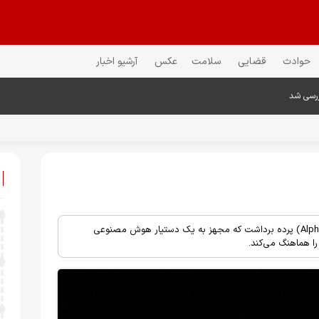
حوادث
قضایی
سلامت
عکس
آرشیو اخبار
ررسی شد
برند لوکس ورتو از گران‌قیمت‌ترین گوشی تاشو جهان با نام آلفافولد (Alphafold) پرده برداشت که مجهز به یک دستیار هوش مصنوعی
را هماهنگ می‌کند.