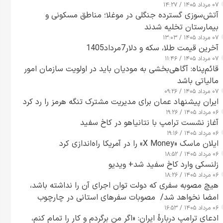
۰۷ مرداد ۱۴۰۵ / ۱۴:۲۷
آتش‌سوزی گسترده جنگلی در موغلا؛ مناطق مسکونی و
بیمارستان تخلیه شدند
۰۷ مرداد ۱۴۰۵ / ۱۳:۰۳
آخرین قیمت طلا، سکه و دلار7مرداد1405
۰۷ مرداد ۱۴۰۵ / ۱۱:۴۶
قائم‌پناه: آگاهی‌بخشی به مودیان باید در اولویت سازمان امور
مالیاتی باشد
۰۷ مرداد ۱۴۰۵ / ۰۹:۲۶
ایران پیشنهاد عمان برای مدیریت مشترک تنگه هرمز را رد کرد
۰۶ مرداد ۱۴۰۵ / ۱۹:۲۶
آغاز نشست ترامپ با نتانیاهو در کاخ سفید
۰۶ مرداد ۱۴۰۵ / ۱۹:۱۶
ایلان ماسک «X Money» را در آمریکا راه‌اندازی کرد
۰۶ مرداد ۱۴۰۵ / ۱۸:۵۲
زلنسکی وارد کاخ سفید شد+ ویدیو
۰۶ مرداد ۱۴۰۵ / ۱۸:۲۶
هیچ مصوبه سفری که دولت توان اجرای آن را نداشته باشد،
امضا نخواهد شد/ مصوبات سفرهای استانی در چارچوب
۰۶ مرداد ۱۴۰۵ / ۱۶:۵۳
قانون بودجه است+ عکس
ادعای ترامپ دربارهٔ ایران: «اگر من برگردم و کار را تمام کنم،