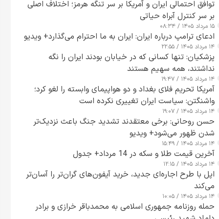
توافق احتمالی ایران و آمریکا بر سر تنگه هرمز؛ اختلاف اصلی
بر سر کنترل آبراه حیاتی
۱۵ مرداد ۱۴۰۵ / ۰۸:۳۴
ادعای ترامپ درباره ایران: ایران به ما احترام می‌گذارد+ ویدیو
۱۴ مرداد ۱۴۰۵ / ۲۲:۵۵
پزشکیان: تنها کسانی که در خیابان بودند ایران را نگه
نداشتند، همه سهیم هستند
۱۴ مرداد ۱۴۰۵ / ۱۹:۴۷
آمریکا تحریم فلای بغداد و دو هواپیمای وابسته را لغو کرد؛
واشنگتن: سیاست ایران تغییری نکرده است
۱۴ مرداد ۱۴۰۵ / ۱۹:۰۷
حسن روحانی: برخی معتقدند تشدید جنگ باعث نزدیک‌تر
شدن ظهور می‌شود+ ویدیو
۱۴ مرداد ۱۴۰۵ / ۱۵:۴۹
آخرین قیمت طلا و سکه در 14 مرداد+ جدول
۱۴ مرداد ۱۴۰۵ / ۱۲:۱۵
اپل با طرح اجاره‌ای جدید، خرید آیفون‌های گران‌تر را آسان‌تر
می‌کند
۱۴ مرداد ۱۴۰۵ / ۱۰:۰۵
حمله روزنامه جمهوری اسلامی به محمدباقر خرازی و برادر
داماد شهید رئیسی