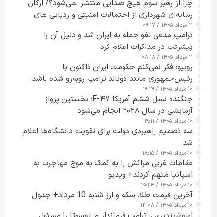
چرا از رهبر سوم هیچ صدایی منتشر نمی‌شود؟/ ارگان
رسانه‌ای شهرداری از احتمالات امنیتی و ردیابی های
۱۱ مرداد ۱۴۰۵ / ۰۹:۱۷
جاسوسی گفت
ترامپ مدعی لغو حمله به ایران شد و دلیل آن را
پیشرفت در مذاکرات اعلام کرد
۱۱ مرداد ۱۴۰۵ / ۰۸:۱۸
روبیو: فکر نمی‌کنم حکومت ایران تاکنون با
رئیس‌جمهوری مانند دونالد ترامپ روبه‌رو شده باشد؛
۱۰ مرداد ۱۴۰۵ / ۱۹:۲۹
کسی که واقعاً دست به اقدام می‌زند
جنگنده نسل ششم آمریکا F-۴۷؛ نخستین پرواز
آزمایشی در سال ۲۰۲۸ انجام می‌شود
۱۰ مرداد ۱۴۰۵ / ۱۹:۱۱
سه تصمیم راهبردی دولت برای تقویت دانشگاه‌ها اعلام
شد
۱۰ مرداد ۱۴۰۵ / ۱۸:۱۵
مقامات غربی مراکش را به کمک به موج مهاجرت به
اسپانیا متهم کردند+ ویدیو
۱۰ مرداد ۱۴۰۵ / ۱۵:۲۴
آخرین قیمت طلا، سکه و ارز شنبه 10 مرداد+ جدول
۱۰ مرداد ۱۴۰۵ / ۱۳:۰۸
اسوشیتدپرس: ترامپ فرماندار مینه‌سوتا را مسئول