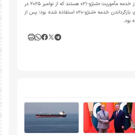
وبگاه آرتی عربی نوشت: بر اساس این گزارش، این سه فضانورد از خدمه مأموریت «شنژو-۲۱» هستند که از نوامبر ۲۰۲۵ در
ایستگاه فضایی حضور داشتند. پیش‌تر از فضاپیمای آن‌ها برای بازگرداندن خدمه «شنژو-۲۰» استفاده شده بود؛ پس از
 بود.