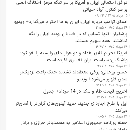
توافق احتمالی ایران و آمریکا بر سر تنگه هرمز؛ اختلاف اصلی
بر سر کنترل آبراه حیاتی
۱۵ مرداد ۱۴۰۵ / ۰۸:۳۴
ادعای ترامپ درباره ایران: ایران به ما احترام می‌گذارد+ ویدیو
۱۴ مرداد ۱۴۰۵ / ۲۲:۵۵
پزشکیان: تنها کسانی که در خیابان بودند ایران را نگه
نداشتند، همه سهیم هستند
۱۴ مرداد ۱۴۰۵ / ۱۹:۴۷
آمریکا تحریم فلای بغداد و دو هواپیمای وابسته را لغو کرد؛
واشنگتن: سیاست ایران تغییری نکرده است
۱۴ مرداد ۱۴۰۵ / ۱۹:۰۷
حسن روحانی: برخی معتقدند تشدید جنگ باعث نزدیک‌تر
شدن ظهور می‌شود+ ویدیو
۱۴ مرداد ۱۴۰۵ / ۱۵:۴۹
آخرین قیمت طلا و سکه در 14 مرداد+ جدول
۱۴ مرداد ۱۴۰۵ / ۱۲:۱۵
اپل با طرح اجاره‌ای جدید، خرید آیفون‌های گران‌تر را آسان‌تر
می‌کند
۱۴ مرداد ۱۴۰۵ / ۱۰:۰۵
حمله روزنامه جمهوری اسلامی به محمدباقر خرازی و برادر
داماد شهید رئیسی