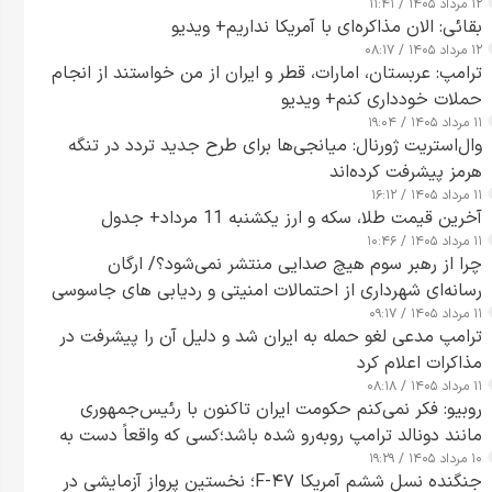
۱۲ مرداد ۱۴۰۵ / ۱۱:۴۱
بقائی: الان مذاکره‌ای با آمریکا نداریم+ ویدیو
۱۲ مرداد ۱۴۰۵ / ۰۸:۱۷
ترامپ: عربستان، امارات، قطر و ایران از من خواستند از انجام
حملات خودداری کنم+ ویدیو
۱۱ مرداد ۱۴۰۵ / ۱۹:۰۴
وال‌استریت ژورنال: میانجی‌ها برای طرح جدید تردد در تنگه
هرمز پیشرفت کرده‌اند
۱۱ مرداد ۱۴۰۵ / ۱۶:۱۲
آخرین قیمت طلا، سکه و ارز یکشنبه 11 مرداد+ جدول
۱۱ مرداد ۱۴۰۵ / ۱۰:۴۶
چرا از رهبر سوم هیچ صدایی منتشر نمی‌شود؟/ ارگان
رسانه‌ای شهرداری از احتمالات امنیتی و ردیابی های جاسوسی
۱۱ مرداد ۱۴۰۵ / ۰۹:۱۷
گفت
ترامپ مدعی لغو حمله به ایران شد و دلیل آن را پیشرفت در
مذاکرات اعلام کرد
۱۱ مرداد ۱۴۰۵ / ۰۸:۱۸
روبیو: فکر نمی‌کنم حکومت ایران تاکنون با رئیس‌جمهوری
مانند دونالد ترامپ روبه‌رو شده باشد؛کسی که واقعاً دست به
۱۰ مرداد ۱۴۰۵ / ۱۹:۲۹
اقدام می‌زند
جنگنده نسل ششم آمریکا F-۴۷؛ نخستین پرواز آزمایشی در