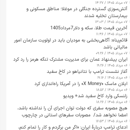
۰۷ مرداد ۱۴۰۵ / ۱۴:۲۷
آتش‌سوزی گسترده جنگلی در موغلا؛ مناطق مسکونی و
بیمارستان تخلیه شدند
۰۷ مرداد ۱۴۰۵ / ۱۳:۰۳
آخرین قیمت طلا، سکه و دلار7مرداد1405
۰۷ مرداد ۱۴۰۵ / ۱۱:۴۶
قائم‌پناه: آگاهی‌بخشی به مودیان باید در اولویت سازمان امور
مالیاتی باشد
۰۷ مرداد ۱۴۰۵ / ۰۹:۲۶
ایران پیشنهاد عمان برای مدیریت مشترک تنگه هرمز را رد کرد
۰۶ مرداد ۱۴۰۵ / ۱۹:۲۶
آغاز نشست ترامپ با نتانیاهو در کاخ سفید
۰۶ مرداد ۱۴۰۵ / ۱۹:۱۶
ایلان ماسک «X Money» را در آمریکا راه‌اندازی کرد
۰۶ مرداد ۱۴۰۵ / ۱۸:۵۲
زلنسکی وارد کاخ سفید شد+ ویدیو
۰۶ مرداد ۱۴۰۵ / ۱۸:۲۶
هیچ مصوبه سفری که دولت توان اجرای آن را نداشته باشد،
امضا نخواهد شد/ مصوبات سفرهای استانی در چارچوب
۰۶ مرداد ۱۴۰۵ / ۱۶:۵۳
قانون بودجه است+ عکس
ادعای ترامپ دربارهٔ ایران: «اگر من برگردم و کار را تمام کنم،