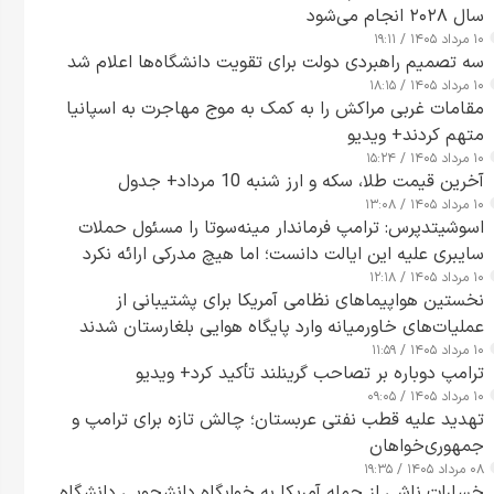
سال ۲۰۲۸ انجام می‌شود
۱۰ مرداد ۱۴۰۵ / ۱۹:۱۱
سه تصمیم راهبردی دولت برای تقویت دانشگاه‌ها اعلام شد
۱۰ مرداد ۱۴۰۵ / ۱۸:۱۵
مقامات غربی مراکش را به کمک به موج مهاجرت به اسپانیا
متهم کردند+ ویدیو
۱۰ مرداد ۱۴۰۵ / ۱۵:۲۴
آخرین قیمت طلا، سکه و ارز شنبه 10 مرداد+ جدول
۱۰ مرداد ۱۴۰۵ / ۱۳:۰۸
اسوشیتدپرس: ترامپ فرماندار مینه‌سوتا را مسئول حملات
سایبری علیه این ایالت دانست؛ اما هیچ مدرکی ارائه نکرد
۱۰ مرداد ۱۴۰۵ / ۱۲:۱۸
نخستین هواپیماهای نظامی آمریکا برای پشتیبانی از
عملیات‌های خاورمیانه وارد پایگاه هوایی بلغارستان شدند
۱۰ مرداد ۱۴۰۵ / ۱۱:۵۹
ترامپ دوباره بر تصاحب گرینلند تأکید کرد+ ویدیو
۱۰ مرداد ۱۴۰۵ / ۰۹:۰۵
تهدید علیه قطب نفتی عربستان؛ چالش تازه برای ترامپ و
جمهوری‌خواهان
۰۸ مرداد ۱۴۰۵ / ۱۹:۳۵
خسارات ناشی از حمله آمریکا به خوابگاه دانشجویی دانشگاه