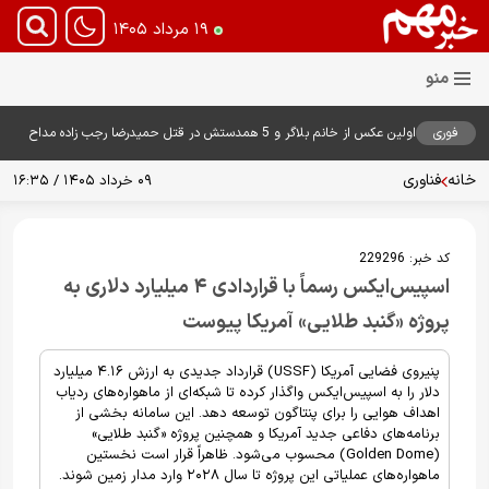
۱۹ مرداد ۱۴۰۵
فوری
اولین عکس از خانم بلاگر و 5 همدستش در قتل حمیدرضا رجب زاده مداح
تهرانی + نحوه بازداشت متهم زن قبل از ترک ایران
خانه
فناوری
۰۹ خرداد ۱۴۰۵ / ۱۶:۳۵
کد خبر:
229296
اسپیس‌ایکس رسماً با قراردادی ۴ میلیارد دلاری به
پروژه «گنبد طلایی» آمریکا پیوست
پنیروی فضایی آمریکا (USSF) قرارداد جدیدی به ارزش ۴.۱۶ میلیارد
دلار را به اسپیس‌ایکس واگذار کرده تا شبکه‌ای از ماهواره‌های ردیاب
اهداف هوایی را برای پنتاگون توسعه دهد. این سامانه بخشی از
برنامه‌های دفاعی جدید آمریکا و همچنین پروژه «گنبد طلایی»
(Golden Dome) محسوب می‌شود. ظاهراً قرار است نخستین
ماهواره‌های عملیاتی این پروژه تا سال ۲۰۲۸ وارد مدار زمین شوند.