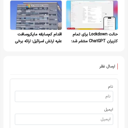
Overviews
حالت Lockdown برای تمام
اقدام کم‌سابقه مایکروسافت
کاربران ChatGPT منتشر شد؛
علیه ارتش اسرائیل؛ ارائه برخی
مؤثر در مقابله با حملات
خدمات متوقف شد
Prompt Injection
ارسال نظر
نام
ایمیل