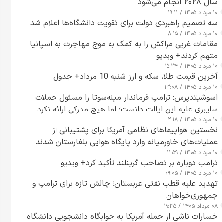
سال ۲۰۲۸ انجام می‌شود
۱۰ مرداد ۱۴۰۵ / ۱۹:۱۱
سه تصمیم راهبردی دولت برای تقویت دانشگاه‌ها اعلام شد
۱۰ مرداد ۱۴۰۵ / ۱۸:۱۵
مقامات غربی مراکش را به کمک به موج مهاجرت به اسپانیا
متهم کردند+ ویدیو
۱۰ مرداد ۱۴۰۵ / ۱۵:۲۴
آخرین قیمت طلا، سکه و ارز شنبه 10 مرداد+ جدول
۱۰ مرداد ۱۴۰۵ / ۱۳:۰۸
اسوشیتدپرس: ترامپ فرماندار مینه‌سوتا را مسئول حملات
سایبری علیه این ایالت دانست؛ اما هیچ مدرکی ارائه نکرد
۱۰ مرداد ۱۴۰۵ / ۱۲:۱۸
نخستین هواپیماهای نظامی آمریکا برای پشتیبانی از
عملیات‌های خاورمیانه وارد پایگاه هوایی بلغارستان شدند
۱۰ مرداد ۱۴۰۵ / ۱۱:۵۹
ترامپ دوباره بر تصاحب گرینلند تأکید کرد+ ویدیو
۱۰ مرداد ۱۴۰۵ / ۰۹:۰۵
تهدید علیه قطب نفتی عربستان؛ چالش تازه برای ترامپ و
جمهوری‌خواهان
۰۸ مرداد ۱۴۰۵ / ۱۹:۳۵
خسارات ناشی از حمله آمریکا به خوابگاه دانشجویی دانشگاه