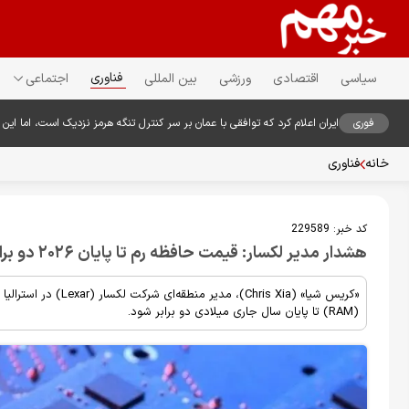
فناوری
سیاسی
اقتصادی
ورزشی
بین المللی
اجتماعی
فوری
ایران اعلام کرد که توافقی با عمان بر سر کنترل تنگه هرمز نزدیک است، اما این توا
خانه
فناوری
کد خبر:
229589
هشدار مدیر لکسار: قیمت حافظه رم تا پایان ۲۰۲۶ دو برابر می‌شود
«کریس شیا» (Chris Xia)
(RAM) تا پایان سال جاری میلادی دو برابر شود.