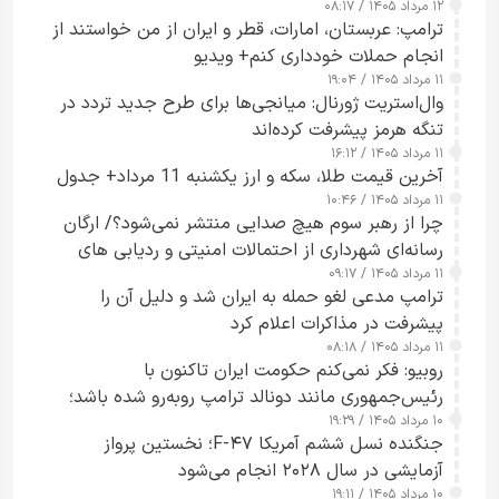
۱۲ مرداد ۱۴۰۵ / ۰۸:۱۷
ترامپ: عربستان، امارات، قطر و ایران از من خواستند از
انجام حملات خودداری کنم+ ویدیو
۱۱ مرداد ۱۴۰۵ / ۱۹:۰۴
وال‌استریت ژورنال: میانجی‌ها برای طرح جدید تردد در
تنگه هرمز پیشرفت کرده‌اند
۱۱ مرداد ۱۴۰۵ / ۱۶:۱۲
آخرین قیمت طلا، سکه و ارز یکشنبه 11 مرداد+ جدول
۱۱ مرداد ۱۴۰۵ / ۱۰:۴۶
چرا از رهبر سوم هیچ صدایی منتشر نمی‌شود؟/ ارگان
رسانه‌ای شهرداری از احتمالات امنیتی و ردیابی های
۱۱ مرداد ۱۴۰۵ / ۰۹:۱۷
جاسوسی گفت
ترامپ مدعی لغو حمله به ایران شد و دلیل آن را
پیشرفت در مذاکرات اعلام کرد
۱۱ مرداد ۱۴۰۵ / ۰۸:۱۸
روبیو: فکر نمی‌کنم حکومت ایران تاکنون با
رئیس‌جمهوری مانند دونالد ترامپ روبه‌رو شده باشد؛
۱۰ مرداد ۱۴۰۵ / ۱۹:۲۹
کسی که واقعاً دست به اقدام می‌زند
جنگنده نسل ششم آمریکا F-۴۷؛ نخستین پرواز
آزمایشی در سال ۲۰۲۸ انجام می‌شود
۱۰ مرداد ۱۴۰۵ / ۱۹:۱۱