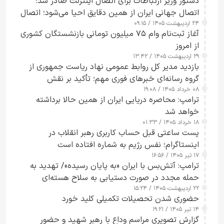
دستور وزیر ارتباطات برای اتصال اینترنت صادر شد؛
اتصال جهانی ایران از همین دقایق احیا می‌شود؛ اتصال
۲۴ اردیبهشت ۱۴۰۵ / ۰۹:۱۵
کامل مردم تا ۲۴ ساعت آینده
آغاز ثبت‌نام وام ۷۵ میلیون تومانی بازنشستگان کشوری
از امروز
۲۹ اردیبهشت ۱۴۰۵ / ۱۳:۴۲
بازدید مدیر کل روابط عمومی نهاد ریاست جمهوری از
گروه رسانه‌ای خبرهای فوری مهم؛ تأکید بر نقش
۰۸ خرداد ۱۴۰۵ / ۱۹:۰۸
رسانه‌های هوشمند و مسئول در ارتقای آگاهی عمومی
ترامپ: محاصره دریایی ایران از همین حالا برداشته
خواهد شد
۱۸ خرداد ۱۴۰۵ / ۰۱:۳۳
پست ساعتی قبل حساب کاربری رهبر انقلاب در
اینستاگرام؛ نفس رژیم به شماره افتاده است​
۱۷ تیر ۱۴۰۵ / ۱۶:۵۶
ترامپ: آتش‌بس با ایران «به پایان رسیده»/ تهدید به
حمله مجدد در صورت دستیابی به سلاح هسته‌ای
۲۲ اردیبهشت ۱۴۰۵ / ۱۵:۲۴
حضوری شدن تحصیلات تکمیلی کلید خورد
۱۴ تیر ۱۴۰۵ / ۱۹:۲۱
گزارش تصویری مراسم وداع با رهبر شهید و حضور