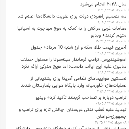
سال ۲۰۲۸ انجام می‌شود
۱۰ مرداد ۱۴۰۵ / ۱۹:۱۱
سه تصمیم راهبردی دولت برای تقویت دانشگاه‌ها اعلام شد
۱۰ مرداد ۱۴۰۵ / ۱۸:۱۵
مقامات غربی مراکش را به کمک به موج مهاجرت به اسپانیا
متهم کردند+ ویدیو
۱۰ مرداد ۱۴۰۵ / ۱۵:۲۴
آخرین قیمت طلا، سکه و ارز شنبه 10 مرداد+ جدول
۱۰ مرداد ۱۴۰۵ / ۱۳:۰۸
اسوشیتدپرس: ترامپ فرماندار مینه‌سوتا را مسئول حملات
سایبری علیه این ایالت دانست؛ اما هیچ مدرکی ارائه نکرد
۱۰ مرداد ۱۴۰۵ / ۱۲:۱۸
نخستین هواپیماهای نظامی آمریکا برای پشتیبانی از
عملیات‌های خاورمیانه وارد پایگاه هوایی بلغارستان شدند
۱۰ مرداد ۱۴۰۵ / ۱۱:۵۹
ترامپ دوباره بر تصاحب گرینلند تأکید کرد+ ویدیو
۱۰ مرداد ۱۴۰۵ / ۰۹:۰۵
تهدید علیه قطب نفتی عربستان؛ چالش تازه برای ترامپ و
جمهوری‌خواهان
۰۸ مرداد ۱۴۰۵ / ۱۹:۳۵
خسارات ناشی از حمله آمریکا به خوابگاه دانشجویی دانشگاه