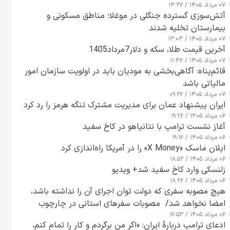
۰۷ مرداد ۱۴۰۵ / ۱۴:۲۷
آتش‌سوزی گسترده جنگلی در موغلا؛ مناطق مسکونی و
بیمارستان تخلیه شدند
۰۷ مرداد ۱۴۰۵ / ۱۳:۰۳
آخرین قیمت طلا، سکه و دلار7مرداد1405
۰۷ مرداد ۱۴۰۵ / ۱۱:۴۶
قائم‌پناه: آگاهی‌بخشی به مودیان باید در اولویت سازمان امور
مالیاتی باشد
۰۷ مرداد ۱۴۰۵ / ۰۹:۲۶
ایران پیشنهاد عمان برای مدیریت مشترک تنگه هرمز را رد کرد
۰۶ مرداد ۱۴۰۵ / ۱۹:۲۶
آغاز نشست ترامپ با نتانیاهو در کاخ سفید
۰۶ مرداد ۱۴۰۵ / ۱۹:۱۶
ایلان ماسک «X Money» را در آمریکا راه‌اندازی کرد
۰۶ مرداد ۱۴۰۵ / ۱۸:۵۲
زلنسکی وارد کاخ سفید شد+ ویدیو
۰۶ مرداد ۱۴۰۵ / ۱۸:۲۶
هیچ مصوبه سفری که دولت توان اجرای آن را نداشته باشد،
امضا نخواهد شد/ مصوبات سفرهای استانی در چارچوب
۰۶ مرداد ۱۴۰۵ / ۱۶:۵۳
قانون بودجه است+ عکس
ادعای ترامپ دربارهٔ ایران: «اگر من برگردم و کار را تمام کنم،