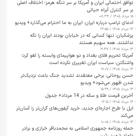
توافق احتمالی ایران و آمریکا بر سر تنگه هرمز؛ اختلاف اصلی
بر سر کنترل آبراه حیاتی
۱۵ مرداد ۱۴۰۵ / ۰۸:۳۴
ادعای ترامپ درباره ایران: ایران به ما احترام می‌گذارد+ ویدیو
۱۴ مرداد ۱۴۰۵ / ۲۲:۵۵
پزشکیان: تنها کسانی که در خیابان بودند ایران را نگه
نداشتند، همه سهیم هستند
۱۴ مرداد ۱۴۰۵ / ۱۹:۴۷
آمریکا تحریم فلای بغداد و دو هواپیمای وابسته را لغو کرد؛
واشنگتن: سیاست ایران تغییری نکرده است
۱۴ مرداد ۱۴۰۵ / ۱۹:۰۷
حسن روحانی: برخی معتقدند تشدید جنگ باعث نزدیک‌تر
شدن ظهور می‌شود+ ویدیو
۱۴ مرداد ۱۴۰۵ / ۱۵:۴۹
آخرین قیمت طلا و سکه در 14 مرداد+ جدول
۱۴ مرداد ۱۴۰۵ / ۱۲:۱۵
اپل با طرح اجاره‌ای جدید، خرید آیفون‌های گران‌تر را آسان‌تر
می‌کند
۱۴ مرداد ۱۴۰۵ / ۱۰:۰۵
حمله روزنامه جمهوری اسلامی به محمدباقر خرازی و برادر
داماد شهید رئیسی