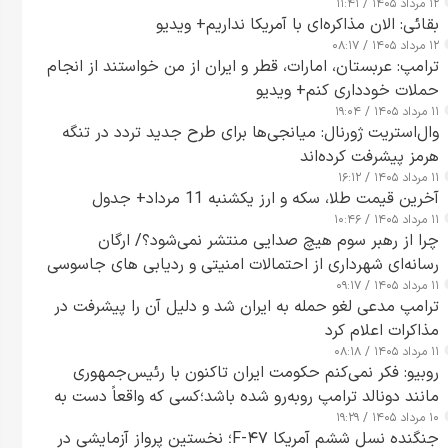
۱۲ مرداد ۱۴۰۵ / ۱۱:۴۱
بقائی: الان مذاکره‌ای با آمریکا نداریم+ ویدیو
۱۲ مرداد ۱۴۰۵ / ۰۸:۱۷
ترامپ: عربستان، امارات، قطر و ایران از من خواستند از انجام
حملات خودداری کنم+ ویدیو
۱۱ مرداد ۱۴۰۵ / ۱۹:۰۴
وال‌استریت ژورنال: میانجی‌ها برای طرح جدید تردد در تنگه
هرمز پیشرفت کرده‌اند
۱۱ مرداد ۱۴۰۵ / ۱۶:۱۲
آخرین قیمت طلا، سکه و ارز یکشنبه 11 مرداد+ جدول
۱۱ مرداد ۱۴۰۵ / ۱۰:۴۶
چرا از رهبر سوم هیچ صدایی منتشر نمی‌شود؟/ ارگان
رسانه‌ای شهرداری از احتمالات امنیتی و ردیابی های جاسوسی
۱۱ مرداد ۱۴۰۵ / ۰۹:۱۷
گفت
ترامپ مدعی لغو حمله به ایران شد و دلیل آن را پیشرفت در
مذاکرات اعلام کرد
۱۱ مرداد ۱۴۰۵ / ۰۸:۱۸
روبیو: فکر نمی‌کنم حکومت ایران تاکنون با رئیس‌جمهوری
مانند دونالد ترامپ روبه‌رو شده باشد؛کسی که واقعاً دست به
۱۰ مرداد ۱۴۰۵ / ۱۹:۲۹
اقدام می‌زند
جنگنده نسل ششم آمریکا F-۴۷؛ نخستین پرواز آزمایشی در