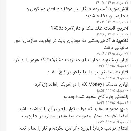
۰۷ مرداد ۱۴۰۵ / ۱۴:۲۷
آتش‌سوزی گسترده جنگلی در موغلا؛ مناطق مسکونی و
بیمارستان تخلیه شدند
۰۷ مرداد ۱۴۰۵ / ۱۳:۰۳
آخرین قیمت طلا، سکه و دلار7مرداد1405
۰۷ مرداد ۱۴۰۵ / ۱۱:۴۶
قائم‌پناه: آگاهی‌بخشی به مودیان باید در اولویت سازمان امور
مالیاتی باشد
۰۷ مرداد ۱۴۰۵ / ۰۹:۲۶
ایران پیشنهاد عمان برای مدیریت مشترک تنگه هرمز را رد کرد
۰۶ مرداد ۱۴۰۵ / ۱۹:۲۶
آغاز نشست ترامپ با نتانیاهو در کاخ سفید
۰۶ مرداد ۱۴۰۵ / ۱۹:۱۶
ایلان ماسک «X Money» را در آمریکا راه‌اندازی کرد
۰۶ مرداد ۱۴۰۵ / ۱۸:۵۲
زلنسکی وارد کاخ سفید شد+ ویدیو
۰۶ مرداد ۱۴۰۵ / ۱۸:۲۶
هیچ مصوبه سفری که دولت توان اجرای آن را نداشته باشد،
امضا نخواهد شد/ مصوبات سفرهای استانی در چارچوب
۰۶ مرداد ۱۴۰۵ / ۱۶:۵۳
قانون بودجه است+ عکس
ادعای ترامپ دربارهٔ ایران: «اگر من برگردم و کار را تمام کنم،