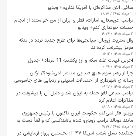
۱۲ مرداد ۱۴۰۵ / ۱۱:۴۱
بقائی: الان مذاکره‌ای با آمریکا نداریم+ ویدیو
۱۲ مرداد ۱۴۰۵ / ۰۸:۱۷
ترامپ: عربستان، امارات، قطر و ایران از من خواستند از انجام
حملات خودداری کنم+ ویدیو
۱۱ مرداد ۱۴۰۵ / ۱۹:۰۴
وال‌استریت ژورنال: میانجی‌ها برای طرح جدید تردد در تنگه
هرمز پیشرفت کرده‌اند
۱۱ مرداد ۱۴۰۵ / ۱۶:۱۲
آخرین قیمت طلا، سکه و ارز یکشنبه 11 مرداد+ جدول
۱۱ مرداد ۱۴۰۵ / ۱۰:۴۶
چرا از رهبر سوم هیچ صدایی منتشر نمی‌شود؟/ ارگان
رسانه‌ای شهرداری از احتمالات امنیتی و ردیابی های جاسوسی
۱۱ مرداد ۱۴۰۵ / ۰۹:۱۷
گفت
ترامپ مدعی لغو حمله به ایران شد و دلیل آن را پیشرفت در
مذاکرات اعلام کرد
۱۱ مرداد ۱۴۰۵ / ۰۸:۱۸
روبیو: فکر نمی‌کنم حکومت ایران تاکنون با رئیس‌جمهوری
مانند دونالد ترامپ روبه‌رو شده باشد؛کسی که واقعاً دست به
۱۰ مرداد ۱۴۰۵ / ۱۹:۲۹
اقدام می‌زند
جنگنده نسل ششم آمریکا F-۴۷؛ نخستین پرواز آزمایشی در