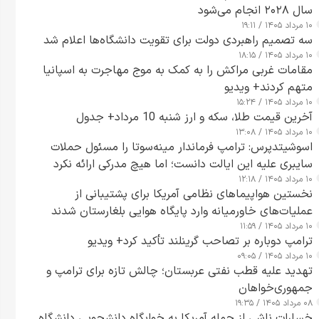
سال ۲۰۲۸ انجام می‌شود
۱۰ مرداد ۱۴۰۵ / ۱۹:۱۱
سه تصمیم راهبردی دولت برای تقویت دانشگاه‌ها اعلام شد
۱۰ مرداد ۱۴۰۵ / ۱۸:۱۵
مقامات غربی مراکش را به کمک به موج مهاجرت به اسپانیا
متهم کردند+ ویدیو
۱۰ مرداد ۱۴۰۵ / ۱۵:۲۴
آخرین قیمت طلا، سکه و ارز شنبه 10 مرداد+ جدول
۱۰ مرداد ۱۴۰۵ / ۱۳:۰۸
اسوشیتدپرس: ترامپ فرماندار مینه‌سوتا را مسئول حملات
سایبری علیه این ایالت دانست؛ اما هیچ مدرکی ارائه نکرد
۱۰ مرداد ۱۴۰۵ / ۱۲:۱۸
نخستین هواپیماهای نظامی آمریکا برای پشتیبانی از
عملیات‌های خاورمیانه وارد پایگاه هوایی بلغارستان شدند
۱۰ مرداد ۱۴۰۵ / ۱۱:۵۹
ترامپ دوباره بر تصاحب گرینلند تأکید کرد+ ویدیو
۱۰ مرداد ۱۴۰۵ / ۰۹:۰۵
تهدید علیه قطب نفتی عربستان؛ چالش تازه برای ترامپ و
جمهوری‌خواهان
۰۸ مرداد ۱۴۰۵ / ۱۹:۳۵
خسارات ناشی از حمله آمریکا به خوابگاه دانشجویی دانشگاه