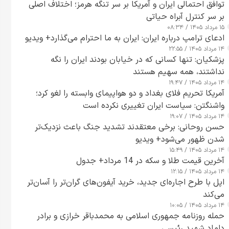
توافق احتمالی ایران و آمریکا بر سر تنگه هرمز؛ اختلاف اصلی
بر سر کنترل آبراه حیاتی
۱۵ مرداد ۱۴۰۵ / ۰۸:۳۴
ادعای ترامپ درباره ایران: ایران به ما احترام می‌گذارد+ ویدیو
۱۴ مرداد ۱۴۰۵ / ۲۲:۵۵
پزشکیان: تنها کسانی که در خیابان بودند ایران را نگه
نداشتند، همه سهیم هستند
۱۴ مرداد ۱۴۰۵ / ۱۹:۴۷
آمریکا تحریم فلای بغداد و دو هواپیمای وابسته را لغو کرد؛
واشنگتن: سیاست ایران تغییری نکرده است
۱۴ مرداد ۱۴۰۵ / ۱۹:۰۷
حسن روحانی: برخی معتقدند تشدید جنگ باعث نزدیک‌تر
شدن ظهور می‌شود+ ویدیو
۱۴ مرداد ۱۴۰۵ / ۱۵:۴۹
آخرین قیمت طلا و سکه در 14 مرداد+ جدول
۱۴ مرداد ۱۴۰۵ / ۱۲:۱۵
اپل با طرح اجاره‌ای جدید، خرید آیفون‌های گران‌تر را آسان‌تر
می‌کند
۱۴ مرداد ۱۴۰۵ / ۱۰:۰۵
حمله روزنامه جمهوری اسلامی به محمدباقر خرازی و برادر
داماد شهید رئیسی