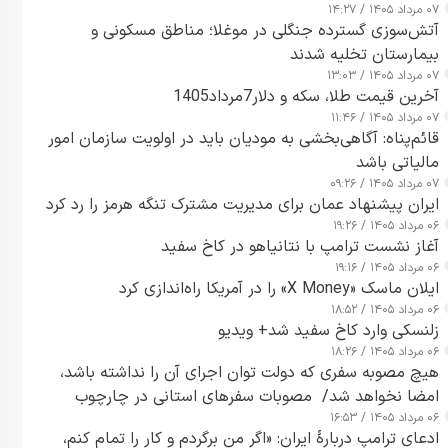
۰۷ مرداد ۱۴۰۵ / ۱۴:۲۷
آتش‌سوزی گسترده جنگلی در موغلا؛ مناطق مسکونی و
بیمارستان تخلیه شدند
۰۷ مرداد ۱۴۰۵ / ۱۳:۰۳
آخرین قیمت طلا، سکه و دلار7مرداد1405
۰۷ مرداد ۱۴۰۵ / ۱۱:۴۶
قائم‌پناه: آگاهی‌بخشی به مودیان باید در اولویت سازمان امور
مالیاتی باشد
۰۷ مرداد ۱۴۰۵ / ۰۹:۲۶
ایران پیشنهاد عمان برای مدیریت مشترک تنگه هرمز را رد کرد
۰۶ مرداد ۱۴۰۵ / ۱۹:۲۶
آغاز نشست ترامپ با نتانیاهو در کاخ سفید
۰۶ مرداد ۱۴۰۵ / ۱۹:۱۶
ایلان ماسک «X Money» را در آمریکا راه‌اندازی کرد
۰۶ مرداد ۱۴۰۵ / ۱۸:۵۲
زلنسکی وارد کاخ سفید شد+ ویدیو
۰۶ مرداد ۱۴۰۵ / ۱۸:۲۶
هیچ مصوبه سفری که دولت توان اجرای آن را نداشته باشد،
امضا نخواهد شد/ مصوبات سفرهای استانی در چارچوب
۰۶ مرداد ۱۴۰۵ / ۱۶:۵۳
قانون بودجه است+ عکس
ادعای ترامپ دربارهٔ ایران: «اگر من برگردم و کار را تمام کنم،