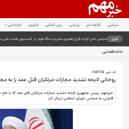
سیاسی
اقتصادی
ورزشی
بین المللی
فناوری
اجتماعی
فوری
سلیمی: متن اولیه طرح راهبردی مدیریت تنگه هرمز در کمیسیون امنیت ملی ب
خانه
قضایی
کد خبر:
160724
روحانی لایحه تشدید مجازات مرتکبان قتل عمد را به مج
خبرمهم: رییس جمهوری لایحه تشدید مجازات مرتکبان قتل عمد که با علم ب
قانونی به مجلس شورای اسلامی ارسال کرد.