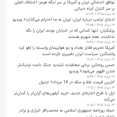
توافق احتمالی ایران و آمریکا بر سر تنگه هرمز؛ اختلاف اصلی
بر سر کنترل آبراه حیاتی
۱۵ مرداد ۱۴۰۵ / ۰۸:۳۴
ادعای ترامپ درباره ایران: ایران به ما احترام می‌گذارد+ ویدیو
۱۴ مرداد ۱۴۰۵ / ۲۲:۵۵
پزشکیان: تنها کسانی که در خیابان بودند ایران را نگه
نداشتند، همه سهیم هستند
۱۴ مرداد ۱۴۰۵ / ۱۹:۴۷
آمریکا تحریم فلای بغداد و دو هواپیمای وابسته را لغو کرد؛
واشنگتن: سیاست ایران تغییری نکرده است
۱۴ مرداد ۱۴۰۵ / ۱۹:۰۷
حسن روحانی: برخی معتقدند تشدید جنگ باعث نزدیک‌تر
شدن ظهور می‌شود+ ویدیو
۱۴ مرداد ۱۴۰۵ / ۱۵:۴۹
آخرین قیمت طلا و سکه در 14 مرداد+ جدول
۱۴ مرداد ۱۴۰۵ / ۱۲:۱۵
اپل با طرح اجاره‌ای جدید، خرید آیفون‌های گران‌تر را آسان‌تر
می‌کند
۱۴ مرداد ۱۴۰۵ / ۱۰:۰۵
حمله روزنامه جمهوری اسلامی به محمدباقر خرازی و برادر
داماد شهید رئیسی