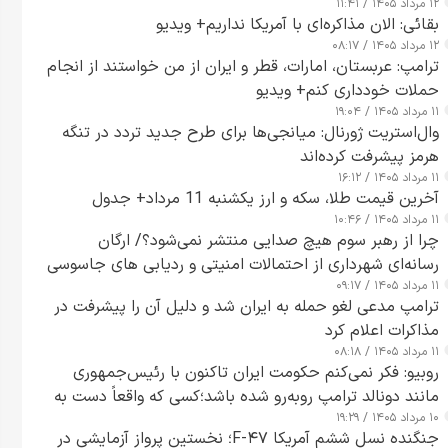
۱۲ مرداد ۱۴۰۵ / ۱۱:۴۱
بقائی: الان مذاکره‌ای با آمریکا نداریم+ ویدیو
۱۲ مرداد ۱۴۰۵ / ۰۸:۱۷
ترامپ: عربستان، امارات، قطر و ایران از من خواستند از انجام
حملات خودداری کنم+ ویدیو
۱۱ مرداد ۱۴۰۵ / ۱۹:۰۴
وال‌استریت ژورنال: میانجی‌ها برای طرح جدید تردد در تنگه
هرمز پیشرفت کرده‌اند
۱۱ مرداد ۱۴۰۵ / ۱۶:۱۲
آخرین قیمت طلا، سکه و ارز یکشنبه 11 مرداد+ جدول
۱۱ مرداد ۱۴۰۵ / ۱۰:۴۶
چرا از رهبر سوم هیچ صدایی منتشر نمی‌شود؟/ ارگان
رسانه‌ای شهرداری از احتمالات امنیتی و ردیابی های جاسوسی
۱۱ مرداد ۱۴۰۵ / ۰۹:۱۷
گفت
ترامپ مدعی لغو حمله به ایران شد و دلیل آن را پیشرفت در
مذاکرات اعلام کرد
۱۱ مرداد ۱۴۰۵ / ۰۸:۱۸
روبیو: فکر نمی‌کنم حکومت ایران تاکنون با رئیس‌جمهوری
مانند دونالد ترامپ روبه‌رو شده باشد؛کسی که واقعاً دست به
۱۰ مرداد ۱۴۰۵ / ۱۹:۲۹
اقدام می‌زند
جنگنده نسل ششم آمریکا F-۴۷؛ نخستین پرواز آزمایشی در