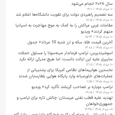
سال ۲۰۲۸ انجام می‌شود
۱۰ مرداد ۱۴۰۵ / ۱۹:۱۱
سه تصمیم راهبردی دولت برای تقویت دانشگاه‌ها اعلام شد
۱۰ مرداد ۱۴۰۵ / ۱۸:۱۵
مقامات غربی مراکش را به کمک به موج مهاجرت به اسپانیا
متهم کردند+ ویدیو
۱۰ مرداد ۱۴۰۵ / ۱۵:۲۴
آخرین قیمت طلا، سکه و ارز شنبه 10 مرداد+ جدول
۱۰ مرداد ۱۴۰۵ / ۱۳:۰۸
اسوشیتدپرس: ترامپ فرماندار مینه‌سوتا را مسئول حملات
سایبری علیه این ایالت دانست؛ اما هیچ مدرکی ارائه نکرد
۱۰ مرداد ۱۴۰۵ / ۱۲:۱۸
نخستین هواپیماهای نظامی آمریکا برای پشتیبانی از
عملیات‌های خاورمیانه وارد پایگاه هوایی بلغارستان شدند
۱۰ مرداد ۱۴۰۵ / ۱۱:۵۹
ترامپ دوباره بر تصاحب گرینلند تأکید کرد+ ویدیو
۱۰ مرداد ۱۴۰۵ / ۰۹:۰۵
تهدید علیه قطب نفتی عربستان؛ چالش تازه برای ترامپ و
جمهوری‌خواهان
۰۸ مرداد ۱۴۰۵ / ۱۹:۳۵
خسارات ناشی از حمله آمریکا به خوابگاه دانشجویی دانشگاه