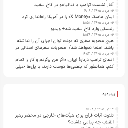
آغاز نشست ترامپ با نتانیاهو در کاخ سفید
۰۶ مرداد ۱۴۰۵ / ۱۹:۱۶
ایلان ماسک «X Money» را در آمریکا راه‌اندازی کرد
۰۶ مرداد ۱۴۰۵ / ۱۸:۵۲
زلنسکی وارد کاخ سفید شد+ ویدیو
۰۶ مرداد ۱۴۰۵ / ۱۸:۲۶
هیچ مصوبه سفری که دولت توان اجرای آن را نداشته
باشد، امضا نخواهد شد/ مصوبات سفرهای استانی در
۰۶ مرداد ۱۴۰۵ / ۱۶:۵۳
چارچوب قانون بودجه است+ عکس
ادعای ترامپ دربارهٔ ایران: «اگر من برگردم و کار را تمام
کنم، همانطور که بعضی‌ها دوست دارند، با پل‌ها خیلی
راحت می‌توانم بیشتر پل‌هایشان را در کمتر از یک
ساعت از بین ببرم+ ویدیو
پربازدید
۱۴ تیر ۱۴۰۵ / ۱۵:۰۸
تلاوت آیات قرآن برای هیأت‌های خارجی در محضر رهبر
انقلاب چه پیامی داشت؟