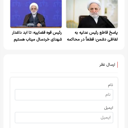
پاسخ قاطع رئیس عدلیه به
رئیس قوه قضاییه: تا ابد داغدار
لفاظی دشمن: قطعاً در محاکمه
شهدای خردسال میناب هستیم
و مجازات قانونی آن مجرمی که
دستش به خون مردم ما آغشته
است، کوتاهی و اغماض
ارسال نظر
نمی‌کنیم
نام
ایمیل