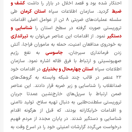
احتکار شده بود و قصد اخلال در بازار را داشت
کشف و
ضبط
گردید. سازمان اطلاعات سپاه
استان کرمان
طی
سلسله عملیات‌های ضربتی ۸ تن از عوامل اصلی اقدامات
تروریستی صورت گرفته در سطح استان را
شناسایی و
دستگیر
نمود. از اقدامات این عناصر می‌توان به
تیراندازی
به خودروی مدافعان امنیت، حمله به ماموران فراجا، آتش
زدن فرمانداری سیرجان،
جاسوسی
به نفع رژیم
صهیونسیتی و ارتباط با فرق ظاله اشاره نمود. سازمان
اطلاعات سپاه
استان چهارمحال و بختیاری
در اقدامات خود
۲۲ عنصر در قالب چند شبکه وابسته به گروهک‌های
ضدانقلاب را شناسایی و زیر ضربه قرار دادند. این عناصر
ضمن ارتباط با سرپل‌های خارج‌نشین عمدتا جریان
تروریستی سلطنت‌طلبی به دنبال تهیه سلاح، تولید ناامنی
و اقدامات خرابکارانه بودند، که قبل از هرگونه اقدام
شناسایی و دستگیر شدند. در پایان مجدد از مردم فهیم
درخواست می‌گردد گزارشات امنیتی خود را در اسرع وقت به