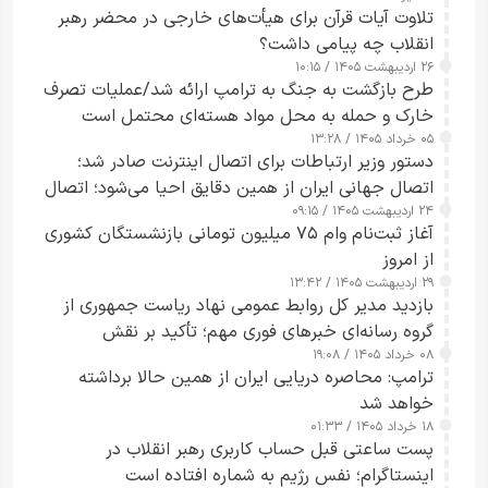
تلاوت آیات قرآن برای هیأت‌های خارجی در محضر رهبر
انقلاب چه پیامی داشت؟
۲۶ اردیبهشت ۱۴۰۵ / ۱۰:۱۵
طرح‌ بازگشت به جنگ به ترامپ ارائه شد/عملیات تصرف
خارک و حمله به محل مواد هسته‌ای محتمل است
۰۵ خرداد ۱۴۰۵ / ۱۳:۲۸
دستور وزیر ارتباطات برای اتصال اینترنت صادر شد؛
اتصال جهانی ایران از همین دقایق احیا می‌شود؛ اتصال
۲۴ اردیبهشت ۱۴۰۵ / ۰۹:۱۵
کامل مردم تا ۲۴ ساعت آینده
آغاز ثبت‌نام وام ۷۵ میلیون تومانی بازنشستگان کشوری
از امروز
۲۹ اردیبهشت ۱۴۰۵ / ۱۳:۴۲
بازدید مدیر کل روابط عمومی نهاد ریاست جمهوری از
گروه رسانه‌ای خبرهای فوری مهم؛ تأکید بر نقش
۰۸ خرداد ۱۴۰۵ / ۱۹:۰۸
رسانه‌های هوشمند و مسئول در ارتقای آگاهی عمومی
ترامپ: محاصره دریایی ایران از همین حالا برداشته
خواهد شد
۱۸ خرداد ۱۴۰۵ / ۰۱:۳۳
پست ساعتی قبل حساب کاربری رهبر انقلاب در
اینستاگرام؛ نفس رژیم به شماره افتاده است​