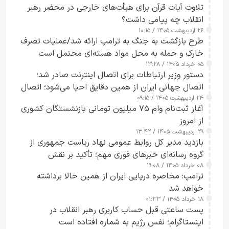
تلاوت آیات قرآن برای هیأت‌های خارجی در محضر رهبر
انقلاب چه پیامی داشت؟
۲۶ اردیبهشت ۱۴۰۵ / ۱۰:۱۵
طرح‌ بازگشت به جنگ به ترامپ ارائه شد/عملیات تصرف
خارک و حمله به محل مواد هسته‌ای محتمل است
۰۵ خرداد ۱۴۰۵ / ۱۳:۲۸
دستور وزیر ارتباطات برای اتصال اینترنت صادر شد؛
اتصال جهانی ایران از همین دقایق احیا می‌شود؛ اتصال
۲۴ اردیبهشت ۱۴۰۵ / ۰۹:۱۵
کامل مردم تا ۲۴ ساعت آینده
آغاز ثبت‌نام وام ۷۵ میلیون تومانی بازنشستگان کشوری
از امروز
۲۹ اردیبهشت ۱۴۰۵ / ۱۳:۴۲
بازدید مدیر کل روابط عمومی نهاد ریاست جمهوری از
گروه رسانه‌ای خبرهای فوری مهم؛ تأکید بر نقش
۰۸ خرداد ۱۴۰۵ / ۱۹:۰۸
رسانه‌های هوشمند و مسئول در ارتقای آگاهی عمومی
ترامپ: محاصره دریایی ایران از همین حالا برداشته
خواهد شد
۱۸ خرداد ۱۴۰۵ / ۰۱:۳۳
پست ساعتی قبل حساب کاربری رهبر انقلاب در
اینستاگرام؛ نفس رژیم به شماره افتاده است​