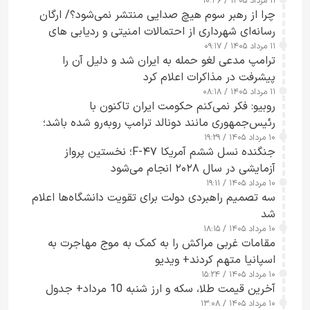
۱۱ مرداد ۱۴۰۵ / ۱۰:۴۶
چرا از رهبر سوم هیچ صدایی منتشر نمی‌شود؟/ ارگان
رسانه‌ای شهرداری از احتمالات امنیتی و ردیابی های
۱۱ مرداد ۱۴۰۵ / ۰۹:۱۷
جاسوسی گفت
ترامپ مدعی لغو حمله به ایران شد و دلیل آن را
پیشرفت در مذاکرات اعلام کرد
۱۱ مرداد ۱۴۰۵ / ۰۸:۱۸
روبیو: فکر نمی‌کنم حکومت ایران تاکنون با
رئیس‌جمهوری مانند دونالد ترامپ روبه‌رو شده باشد؛
۱۰ مرداد ۱۴۰۵ / ۱۹:۲۹
کسی که واقعاً دست به اقدام می‌زند
جنگنده نسل ششم آمریکا F-۴۷؛ نخستین پرواز
آزمایشی در سال ۲۰۲۸ انجام می‌شود
۱۰ مرداد ۱۴۰۵ / ۱۹:۱۱
سه تصمیم راهبردی دولت برای تقویت دانشگاه‌ها اعلام
شد
۱۰ مرداد ۱۴۰۵ / ۱۸:۱۵
مقامات غربی مراکش را به کمک به موج مهاجرت به
اسپانیا متهم کردند+ ویدیو
۱۰ مرداد ۱۴۰۵ / ۱۵:۲۴
آخرین قیمت طلا، سکه و ارز شنبه 10 مرداد+ جدول
۱۰ مرداد ۱۴۰۵ / ۱۳:۰۸