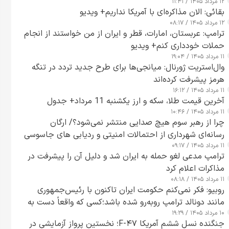
۱۲ مرداد ۱۴۰۵ / ۱۱:۴۱
بقائی: الان مذاکره‌ای با آمریکا نداریم+ ویدیو
۱۲ مرداد ۱۴۰۵ / ۰۸:۱۷
ترامپ: عربستان، امارات، قطر و ایران از من خواستند از انجام
حملات خودداری کنم+ ویدیو
۱۱ مرداد ۱۴۰۵ / ۱۹:۰۴
وال‌استریت ژورنال: میانجی‌ها برای طرح جدید تردد در تنگه
هرمز پیشرفت کرده‌اند
۱۱ مرداد ۱۴۰۵ / ۱۶:۱۲
آخرین قیمت طلا، سکه و ارز یکشنبه 11 مرداد+ جدول
۱۱ مرداد ۱۴۰۵ / ۱۰:۴۶
چرا از رهبر سوم هیچ صدایی منتشر نمی‌شود؟/ ارگان
رسانه‌ای شهرداری از احتمالات امنیتی و ردیابی های جاسوسی
۱۱ مرداد ۱۴۰۵ / ۰۹:۱۷
گفت
ترامپ مدعی لغو حمله به ایران شد و دلیل آن را پیشرفت در
مذاکرات اعلام کرد
۱۱ مرداد ۱۴۰۵ / ۰۸:۱۸
روبیو: فکر نمی‌کنم حکومت ایران تاکنون با رئیس‌جمهوری
مانند دونالد ترامپ روبه‌رو شده باشد؛کسی که واقعاً دست به
۱۰ مرداد ۱۴۰۵ / ۱۹:۲۹
اقدام می‌زند
جنگنده نسل ششم آمریکا F-۴۷؛ نخستین پرواز آزمایشی در