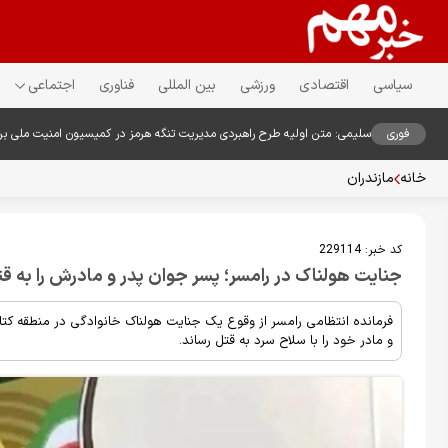
سیاسی
اقتصادی
ورزشی
بین المللی
فناوری
اجتماعی
فوری
سلیمی: متن اولیه طرح راهبردی مدیریت تنگه هرمز در کمیسیون امنیت ملی ب
خانه
مازندران
کد خبر:
229114
جنایت هولناک در رامسر؛ پسر جوان پدر و مادرش را به قت
فرمانده انتظامی رامسر از وقوع یک جنایت هولناک خانوادگی در منطقه کتالم
و مادر خود را با سلاح سرد به قتل رساند.