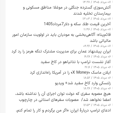
۰۷ مرداد ۱۴۰۵ / ۱۴:۲۷
آتش‌سوزی گسترده جنگلی در موغلا؛ مناطق مسکونی و
بیمارستان تخلیه شدند
۰۷ مرداد ۱۴۰۵ / ۱۳:۰۳
آخرین قیمت طلا، سکه و دلار7مرداد1405
۰۷ مرداد ۱۴۰۵ / ۱۱:۴۶
قائم‌پناه: آگاهی‌بخشی به مودیان باید در اولویت سازمان امور
مالیاتی باشد
۰۷ مرداد ۱۴۰۵ / ۰۹:۲۶
ایران پیشنهاد عمان برای مدیریت مشترک تنگه هرمز را رد کرد
۰۶ مرداد ۱۴۰۵ / ۱۹:۲۶
آغاز نشست ترامپ با نتانیاهو در کاخ سفید
۰۶ مرداد ۱۴۰۵ / ۱۹:۱۶
ایلان ماسک «X Money» را در آمریکا راه‌اندازی کرد
۰۶ مرداد ۱۴۰۵ / ۱۸:۵۲
زلنسکی وارد کاخ سفید شد+ ویدیو
۰۶ مرداد ۱۴۰۵ / ۱۸:۲۶
هیچ مصوبه سفری که دولت توان اجرای آن را نداشته باشد،
امضا نخواهد شد/ مصوبات سفرهای استانی در چارچوب
۰۶ مرداد ۱۴۰۵ / ۱۶:۵۳
قانون بودجه است+ عکس
ادعای ترامپ دربارهٔ ایران: «اگر من برگردم و کار را تمام کنم،