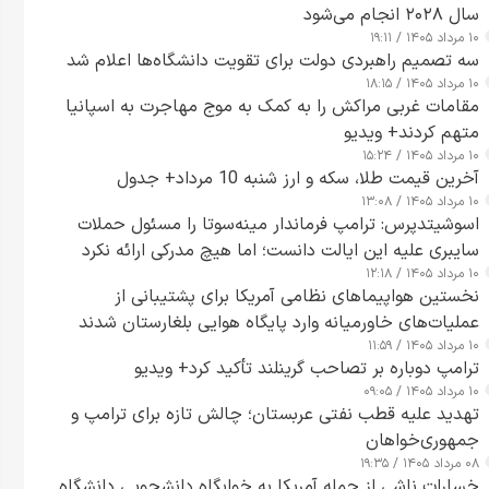
سال ۲۰۲۸ انجام می‌شود
۱۰ مرداد ۱۴۰۵ / ۱۹:۱۱
سه تصمیم راهبردی دولت برای تقویت دانشگاه‌ها اعلام شد
۱۰ مرداد ۱۴۰۵ / ۱۸:۱۵
مقامات غربی مراکش را به کمک به موج مهاجرت به اسپانیا
متهم کردند+ ویدیو
۱۰ مرداد ۱۴۰۵ / ۱۵:۲۴
آخرین قیمت طلا، سکه و ارز شنبه 10 مرداد+ جدول
۱۰ مرداد ۱۴۰۵ / ۱۳:۰۸
اسوشیتدپرس: ترامپ فرماندار مینه‌سوتا را مسئول حملات
سایبری علیه این ایالت دانست؛ اما هیچ مدرکی ارائه نکرد
۱۰ مرداد ۱۴۰۵ / ۱۲:۱۸
نخستین هواپیماهای نظامی آمریکا برای پشتیبانی از
عملیات‌های خاورمیانه وارد پایگاه هوایی بلغارستان شدند
۱۰ مرداد ۱۴۰۵ / ۱۱:۵۹
ترامپ دوباره بر تصاحب گرینلند تأکید کرد+ ویدیو
۱۰ مرداد ۱۴۰۵ / ۰۹:۰۵
تهدید علیه قطب نفتی عربستان؛ چالش تازه برای ترامپ و
جمهوری‌خواهان
۰۸ مرداد ۱۴۰۵ / ۱۹:۳۵
خسارات ناشی از حمله آمریکا به خوابگاه دانشجویی دانشگاه