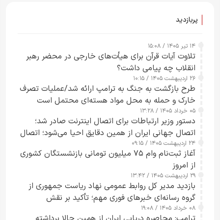
پربازدید
۱۴ تیر ۱۴۰۵ / ۱۵:۰۸
تلاوت آیات قرآن برای هیأت‌های خارجی در محضر رهبر
انقلاب چه پیامی داشت؟
۲۶ اردیبهشت ۱۴۰۵ / ۱۰:۱۵
طرح‌ بازگشت به جنگ به ترامپ ارائه شد/عملیات تصرف
خارک و حمله به محل مواد هسته‌ای محتمل است
۰۵ خرداد ۱۴۰۵ / ۱۳:۲۸
دستور وزیر ارتباطات برای اتصال اینترنت صادر شد؛
اتصال جهانی ایران از همین دقایق احیا می‌شود؛ اتصال
۲۴ اردیبهشت ۱۴۰۵ / ۰۹:۱۵
کامل مردم تا ۲۴ ساعت آینده
آغاز ثبت‌نام وام ۷۵ میلیون تومانی بازنشستگان کشوری
از امروز
۲۹ اردیبهشت ۱۴۰۵ / ۱۳:۴۲
بازدید مدیر کل روابط عمومی نهاد ریاست جمهوری از
گروه رسانه‌ای خبرهای فوری مهم؛ تأکید بر نقش
۰۸ خرداد ۱۴۰۵ / ۱۹:۰۸
رسانه‌های هوشمند و مسئول در ارتقای آگاهی عمومی
ترامپ: محاصره دریایی ایران از همین حالا برداشته