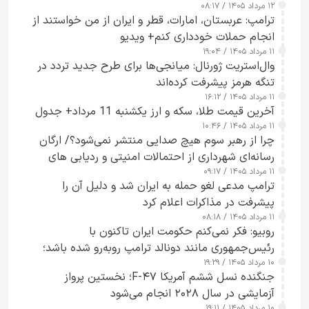
۱۲ مرداد ۱۴۰۵ / ۰۸:۱۷
ترامپ: عربستان، امارات، قطر و ایران از من خواستند از
انجام حملات خودداری کنم+ ویدیو
۱۱ مرداد ۱۴۰۵ / ۱۹:۰۴
وال‌استریت ژورنال: میانجی‌ها برای طرح جدید تردد در
تنگه هرمز پیشرفت کرده‌اند
۱۱ مرداد ۱۴۰۵ / ۱۶:۱۲
آخرین قیمت طلا، سکه و ارز یکشنبه 11 مرداد+ جدول
۱۱ مرداد ۱۴۰۵ / ۱۰:۴۶
چرا از رهبر سوم هیچ صدایی منتشر نمی‌شود؟/ ارگان
رسانه‌ای شهرداری از احتمالات امنیتی و ردیابی های
۱۱ مرداد ۱۴۰۵ / ۰۹:۱۷
جاسوسی گفت
ترامپ مدعی لغو حمله به ایران شد و دلیل آن را
پیشرفت در مذاکرات اعلام کرد
۱۱ مرداد ۱۴۰۵ / ۰۸:۱۸
روبیو: فکر نمی‌کنم حکومت ایران تاکنون با
رئیس‌جمهوری مانند دونالد ترامپ روبه‌رو شده باشد؛
۱۰ مرداد ۱۴۰۵ / ۱۹:۲۹
کسی که واقعاً دست به اقدام می‌زند
جنگنده نسل ششم آمریکا F-۴۷؛ نخستین پرواز
آزمایشی در سال ۲۰۲۸ انجام می‌شود
۱۰ مرداد ۱۴۰۵ / ۱۹:۱۱