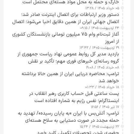
خارک و حمله به محل مواد هسته‌ای محتمل است
۰۵ خرداد ۱۴۰۵ / ۱۳:۲۸
دستور وزیر ارتباطات برای اتصال اینترنت صادر شد؛
اتصال جهانی ایران از همین دقایق احیا می‌شود؛ اتصال
۲۴ اردیبهشت ۱۴۰۵ / ۰۹:۱۵
کامل مردم تا ۲۴ ساعت آینده
آغاز ثبت‌نام وام ۷۵ میلیون تومانی بازنشستگان کشوری
از امروز
۲۹ اردیبهشت ۱۴۰۵ / ۱۳:۴۲
بازدید مدیر کل روابط عمومی نهاد ریاست جمهوری از
گروه رسانه‌ای خبرهای فوری مهم؛ تأکید بر نقش
۰۸ خرداد ۱۴۰۵ / ۱۹:۰۸
رسانه‌های هوشمند و مسئول در ارتقای آگاهی عمومی
ترامپ: محاصره دریایی ایران از همین حالا برداشته
خواهد شد
۱۸ خرداد ۱۴۰۵ / ۰۱:۳۳
پست ساعتی قبل حساب کاربری رهبر انقلاب در
اینستاگرام؛ نفس رژیم به شماره افتاده است​
۱۷ تیر ۱۴۰۵ / ۱۶:۵۶
ترامپ: آتش‌بس با ایران «به پایان رسیده»/ تهدید به
حمله مجدد در صورت دستیابی به سلاح هسته‌ای
۲۲ اردیبهشت ۱۴۰۵ / ۱۵:۲۴
حضوری شدن تحصیلات تکمیلی کلید خورد