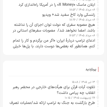
ایلان ماسک «X Money» را در آمریکا راه‌اندازی کرد
۰۶ مرداد ۱۴۰۵ / ۱۸:۵۲
زلنسکی وارد کاخ سفید شد+ ویدیو
۰۶ مرداد ۱۴۰۵ / ۱۸:۲۶
هیچ مصوبه سفری که دولت توان اجرای آن را نداشته
باشد، امضا نخواهد شد/ مصوبات سفرهای استانی در
۰۶ مرداد ۱۴۰۵ / ۱۶:۵۳
چارچوب قانون بودجه است+ عکس
ادعای ترامپ دربارهٔ ایران: «اگر من برگردم و کار را تمام
کنم، همانطور که بعضی‌ها دوست دارند، با پل‌ها خیلی
راحت می‌توانم بیشتر پل‌هایشان را در کمتر از یک
ساعت از بین ببرم+ ویدیو
پربازدید
۱۴ تیر ۱۴۰۵ / ۱۵:۰۸
تلاوت آیات قرآن برای هیأت‌های خارجی در محضر رهبر
انقلاب چه پیامی داشت؟
۲۶ اردیبهشت ۱۴۰۵ / ۱۰:۱۵
طرح‌ بازگشت به جنگ به ترامپ ارائه شد/عملیات تصرف