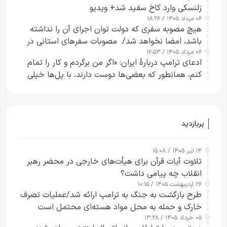
زلنسکی وارد کاخ سفید شد+ ویدیو
۰۶ مرداد ۱۴۰۵ / ۱۸:۲۶
هیچ مصوبه سفری که دولت توان اجرای آن را نداشته
باشد، امضا نخواهد شد/ مصوبات سفرهای استانی در
۰۶ مرداد ۱۴۰۵ / ۱۶:۵۳
چارچوب قانون بودجه است+ عکس
ادعای ترامپ دربارهٔ ایران: «اگر من برگردم و کار را تمام
کنم، همانطور که بعضی‌ها دوست دارند، با پل‌ها خیلی
راحت می‌توانم بیشتر پل‌هایشان را در کمتر از یک
ساعت از بین ببرم+ ویدیو
پربازدید
۱۴ تیر ۱۴۰۵ / ۱۵:۰۸
تلاوت آیات قرآن برای هیأت‌های خارجی در محضر رهبر
انقلاب چه پیامی داشت؟
۲۶ اردیبهشت ۱۴۰۵ / ۱۰:۱۵
طرح‌ بازگشت به جنگ به ترامپ ارائه شد/عملیات تصرف
خارک و حمله به محل مواد هسته‌ای محتمل است
۰۵ خرداد ۱۴۰۵ / ۱۳:۲۸