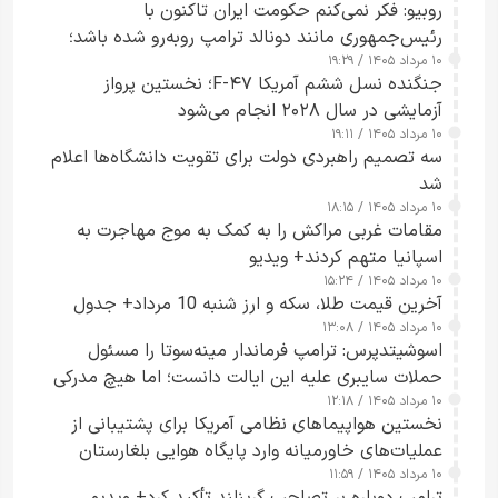
روبیو: فکر نمی‌کنم حکومت ایران تاکنون با
رئیس‌جمهوری مانند دونالد ترامپ روبه‌رو شده باشد؛
۱۰ مرداد ۱۴۰۵ / ۱۹:۲۹
کسی که واقعاً دست به اقدام می‌زند
جنگنده نسل ششم آمریکا F-۴۷؛ نخستین پرواز
آزمایشی در سال ۲۰۲۸ انجام می‌شود
۱۰ مرداد ۱۴۰۵ / ۱۹:۱۱
سه تصمیم راهبردی دولت برای تقویت دانشگاه‌ها اعلام
شد
۱۰ مرداد ۱۴۰۵ / ۱۸:۱۵
مقامات غربی مراکش را به کمک به موج مهاجرت به
اسپانیا متهم کردند+ ویدیو
۱۰ مرداد ۱۴۰۵ / ۱۵:۲۴
آخرین قیمت طلا، سکه و ارز شنبه 10 مرداد+ جدول
۱۰ مرداد ۱۴۰۵ / ۱۳:۰۸
اسوشیتدپرس: ترامپ فرماندار مینه‌سوتا را مسئول
حملات سایبری علیه این ایالت دانست؛ اما هیچ مدرکی
۱۰ مرداد ۱۴۰۵ / ۱۲:۱۸
ارائه نکرد
نخستین هواپیماهای نظامی آمریکا برای پشتیبانی از
عملیات‌های خاورمیانه وارد پایگاه هوایی بلغارستان
۱۰ مرداد ۱۴۰۵ / ۱۱:۵۹
شدند
ترامپ دوباره بر تصاحب گرینلند تأکید کرد+ ویدیو