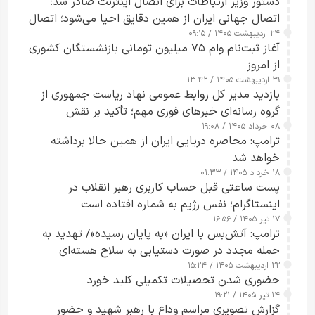
دستور وزیر ارتباطات برای اتصال اینترنت صادر شد؛
اتصال جهانی ایران از همین دقایق احیا می‌شود؛ اتصال
۲۴ اردیبهشت ۱۴۰۵ / ۰۹:۱۵
کامل مردم تا ۲۴ ساعت آینده
آغاز ثبت‌نام وام ۷۵ میلیون تومانی بازنشستگان کشوری
از امروز
۲۹ اردیبهشت ۱۴۰۵ / ۱۳:۴۲
بازدید مدیر کل روابط عمومی نهاد ریاست جمهوری از
گروه رسانه‌ای خبرهای فوری مهم؛ تأکید بر نقش
۰۸ خرداد ۱۴۰۵ / ۱۹:۰۸
رسانه‌های هوشمند و مسئول در ارتقای آگاهی عمومی
ترامپ: محاصره دریایی ایران از همین حالا برداشته
خواهد شد
۱۸ خرداد ۱۴۰۵ / ۰۱:۳۳
پست ساعتی قبل حساب کاربری رهبر انقلاب در
اینستاگرام؛ نفس رژیم به شماره افتاده است​
۱۷ تیر ۱۴۰۵ / ۱۶:۵۶
ترامپ: آتش‌بس با ایران «به پایان رسیده»/ تهدید به
حمله مجدد در صورت دستیابی به سلاح هسته‌ای
۲۲ اردیبهشت ۱۴۰۵ / ۱۵:۲۴
حضوری شدن تحصیلات تکمیلی کلید خورد
۱۴ تیر ۱۴۰۵ / ۱۹:۲۱
گزارش تصویری مراسم وداع با رهبر شهید و حضور