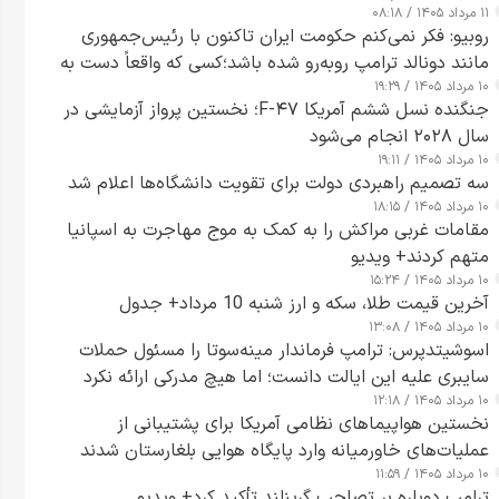
۱۱ مرداد ۱۴۰۵ / ۰۸:۱۸
روبیو: فکر نمی‌کنم حکومت ایران تاکنون با رئیس‌جمهوری
مانند دونالد ترامپ روبه‌رو شده باشد؛کسی که واقعاً دست به
۱۰ مرداد ۱۴۰۵ / ۱۹:۲۹
اقدام می‌زند
جنگنده نسل ششم آمریکا F-۴۷؛ نخستین پرواز آزمایشی در
سال ۲۰۲۸ انجام می‌شود
۱۰ مرداد ۱۴۰۵ / ۱۹:۱۱
سه تصمیم راهبردی دولت برای تقویت دانشگاه‌ها اعلام شد
۱۰ مرداد ۱۴۰۵ / ۱۸:۱۵
مقامات غربی مراکش را به کمک به موج مهاجرت به اسپانیا
متهم کردند+ ویدیو
۱۰ مرداد ۱۴۰۵ / ۱۵:۲۴
آخرین قیمت طلا، سکه و ارز شنبه 10 مرداد+ جدول
۱۰ مرداد ۱۴۰۵ / ۱۳:۰۸
اسوشیتدپرس: ترامپ فرماندار مینه‌سوتا را مسئول حملات
سایبری علیه این ایالت دانست؛ اما هیچ مدرکی ارائه نکرد
۱۰ مرداد ۱۴۰۵ / ۱۲:۱۸
نخستین هواپیماهای نظامی آمریکا برای پشتیبانی از
عملیات‌های خاورمیانه وارد پایگاه هوایی بلغارستان شدند
۱۰ مرداد ۱۴۰۵ / ۱۱:۵۹
ترامپ دوباره بر تصاحب گرینلند تأکید کرد+ ویدیو