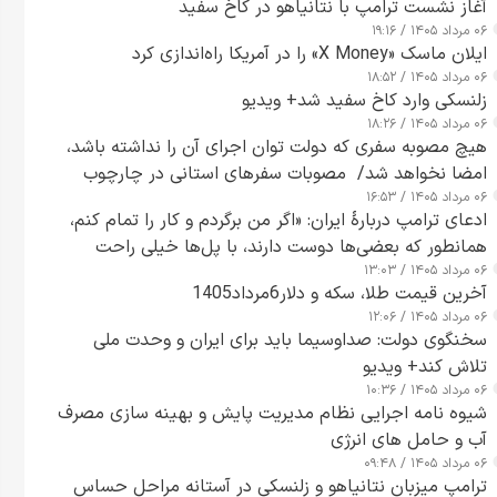
آغاز نشست ترامپ با نتانیاهو در کاخ سفید
۰۶ مرداد ۱۴۰۵ / ۱۹:۱۶
ایلان ماسک «X Money» را در آمریکا راه‌اندازی کرد
۰۶ مرداد ۱۴۰۵ / ۱۸:۵۲
زلنسکی وارد کاخ سفید شد+ ویدیو
۰۶ مرداد ۱۴۰۵ / ۱۸:۲۶
هیچ مصوبه سفری که دولت توان اجرای آن را نداشته باشد،
امضا نخواهد شد/ مصوبات سفرهای استانی در چارچوب
۰۶ مرداد ۱۴۰۵ / ۱۶:۵۳
قانون بودجه است+ عکس
ادعای ترامپ دربارهٔ ایران: «اگر من برگردم و کار را تمام کنم،
همانطور که بعضی‌ها دوست دارند، با پل‌ها خیلی راحت
۰۶ مرداد ۱۴۰۵ / ۱۳:۰۳
می‌توانم بیشتر پل‌هایشان را در کمتر از یک ساعت از بین
آخرین قیمت طلا، سکه و دلار6مرداد1405
ببرم+ ویدیو
۰۶ مرداد ۱۴۰۵ / ۱۲:۰۶
سخنگوی دولت: صداوسیما باید برای ایران و وحدت ملی
تلاش کند+ ویدیو
۰۶ مرداد ۱۴۰۵ / ۱۰:۳۶
شیوه نامه اجرایی نظام مدیریت پایش و بهینه سازی مصرف
آب و حامل های انرژی
۰۶ مرداد ۱۴۰۵ / ۰۹:۴۸
ترامپ میزبان نتانیاهو و زلنسکی در آستانه مراحل حساس