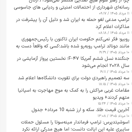
چرا از رهبر سوم هیچ صدایی منتشر نمی‌شود؟/ ارگان
رسانه‌ای شهرداری از احتمالات امنیتی و ردیابی های جاسوسی
۱۱ مرداد ۱۴۰۵ / ۰۹:۱۷
گفت
ترامپ مدعی لغو حمله به ایران شد و دلیل آن را پیشرفت در
مذاکرات اعلام کرد
۱۱ مرداد ۱۴۰۵ / ۰۸:۱۸
روبیو: فکر نمی‌کنم حکومت ایران تاکنون با رئیس‌جمهوری
مانند دونالد ترامپ روبه‌رو شده باشد؛کسی که واقعاً دست به
۱۰ مرداد ۱۴۰۵ / ۱۹:۲۹
اقدام می‌زند
جنگنده نسل ششم آمریکا F-۴۷؛ نخستین پرواز آزمایشی در
سال ۲۰۲۸ انجام می‌شود
۱۰ مرداد ۱۴۰۵ / ۱۹:۱۱
سه تصمیم راهبردی دولت برای تقویت دانشگاه‌ها اعلام شد
۱۰ مرداد ۱۴۰۵ / ۱۸:۱۵
مقامات غربی مراکش را به کمک به موج مهاجرت به اسپانیا
متهم کردند+ ویدیو
۱۰ مرداد ۱۴۰۵ / ۱۵:۲۴
آخرین قیمت طلا، سکه و ارز شنبه 10 مرداد+ جدول
۱۰ مرداد ۱۴۰۵ / ۱۳:۰۸
اسوشیتدپرس: ترامپ فرماندار مینه‌سوتا را مسئول حملات
سایبری علیه این ایالت دانست؛ اما هیچ مدرکی ارائه نکرد