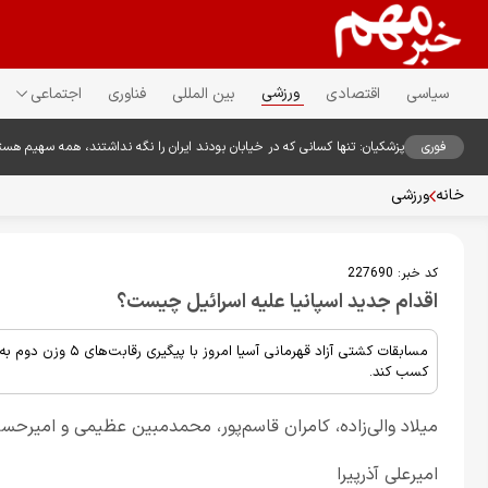
ورزشی
سیاسی
اقتصادی
بین المللی
فناوری
اجتماعی
فوری
پزشکیان: تنها کسانی که در خیابان بودند ایران را نگه نداشتند، همه سهیم هست
خانه
ورزشی
کد خبر:
227690
اقدام جدید اسپانیا علیه اسرائیل چیست؟
کسب کند.
میلاد والی‌زاده، کامران قاسم‌پور، محمدمبین عظیمی و امیرحس
امیرعلی آذرپیرا