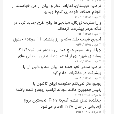
۱۲ مرداد ۱۴۰۵ / ۰۸:۱۷
ترامپ: عربستان، امارات، قطر و ایران از من خواستند از
انجام حملات خودداری کنم+ ویدیو
۱۱ مرداد ۱۴۰۵ / ۱۹:۰۴
وال‌استریت ژورنال: میانجی‌ها برای طرح جدید تردد در
تنگه هرمز پیشرفت کرده‌اند
۱۱ مرداد ۱۴۰۵ / ۱۶:۱۲
آخرین قیمت طلا، سکه و ارز یکشنبه 11 مرداد+ جدول
۱۱ مرداد ۱۴۰۵ / ۱۰:۴۶
چرا از رهبر سوم هیچ صدایی منتشر نمی‌شود؟/ ارگان
رسانه‌ای شهرداری از احتمالات امنیتی و ردیابی های
۱۱ مرداد ۱۴۰۵ / ۰۹:۱۷
جاسوسی گفت
ترامپ مدعی لغو حمله به ایران شد و دلیل آن را
پیشرفت در مذاکرات اعلام کرد
۱۱ مرداد ۱۴۰۵ / ۰۸:۱۸
روبیو: فکر نمی‌کنم حکومت ایران تاکنون با
رئیس‌جمهوری مانند دونالد ترامپ روبه‌رو شده باشد؛
۱۰ مرداد ۱۴۰۵ / ۱۹:۲۹
کسی که واقعاً دست به اقدام می‌زند
جنگنده نسل ششم آمریکا F-۴۷؛ نخستین پرواز
آزمایشی در سال ۲۰۲۸ انجام می‌شود
۱۰ مرداد ۱۴۰۵ / ۱۹:۱۱