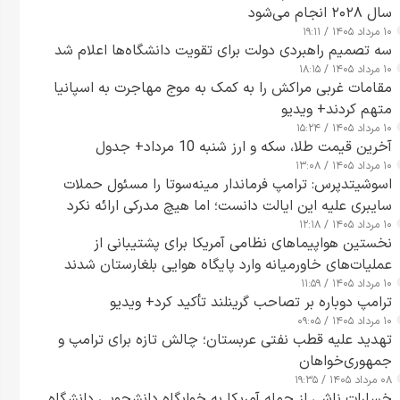
سال ۲۰۲۸ انجام می‌شود
۱۰ مرداد ۱۴۰۵ / ۱۹:۱۱
سه تصمیم راهبردی دولت برای تقویت دانشگاه‌ها اعلام شد
۱۰ مرداد ۱۴۰۵ / ۱۸:۱۵
مقامات غربی مراکش را به کمک به موج مهاجرت به اسپانیا
متهم کردند+ ویدیو
۱۰ مرداد ۱۴۰۵ / ۱۵:۲۴
آخرین قیمت طلا، سکه و ارز شنبه 10 مرداد+ جدول
۱۰ مرداد ۱۴۰۵ / ۱۳:۰۸
اسوشیتدپرس: ترامپ فرماندار مینه‌سوتا را مسئول حملات
سایبری علیه این ایالت دانست؛ اما هیچ مدرکی ارائه نکرد
۱۰ مرداد ۱۴۰۵ / ۱۲:۱۸
نخستین هواپیماهای نظامی آمریکا برای پشتیبانی از
عملیات‌های خاورمیانه وارد پایگاه هوایی بلغارستان شدند
۱۰ مرداد ۱۴۰۵ / ۱۱:۵۹
ترامپ دوباره بر تصاحب گرینلند تأکید کرد+ ویدیو
۱۰ مرداد ۱۴۰۵ / ۰۹:۰۵
تهدید علیه قطب نفتی عربستان؛ چالش تازه برای ترامپ و
جمهوری‌خواهان
۰۸ مرداد ۱۴۰۵ / ۱۹:۳۵
خسارات ناشی از حمله آمریکا به خوابگاه دانشجویی دانشگاه