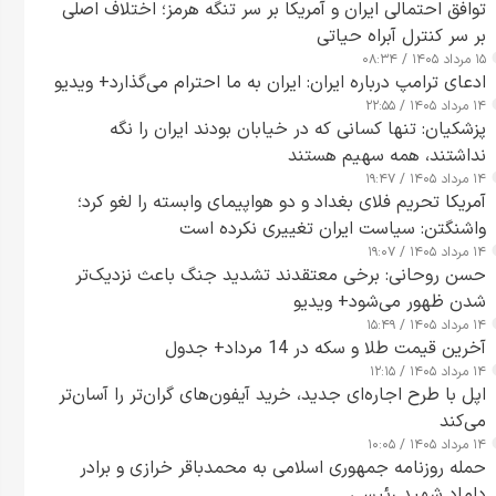
توافق احتمالی ایران و آمریکا بر سر تنگه هرمز؛ اختلاف اصلی
بر سر کنترل آبراه حیاتی
۱۵ مرداد ۱۴۰۵ / ۰۸:۳۴
ادعای ترامپ درباره ایران: ایران به ما احترام می‌گذارد+ ویدیو
۱۴ مرداد ۱۴۰۵ / ۲۲:۵۵
پزشکیان: تنها کسانی که در خیابان بودند ایران را نگه
نداشتند، همه سهیم هستند
۱۴ مرداد ۱۴۰۵ / ۱۹:۴۷
آمریکا تحریم فلای بغداد و دو هواپیمای وابسته را لغو کرد؛
واشنگتن: سیاست ایران تغییری نکرده است
۱۴ مرداد ۱۴۰۵ / ۱۹:۰۷
حسن روحانی: برخی معتقدند تشدید جنگ باعث نزدیک‌تر
شدن ظهور می‌شود+ ویدیو
۱۴ مرداد ۱۴۰۵ / ۱۵:۴۹
آخرین قیمت طلا و سکه در 14 مرداد+ جدول
۱۴ مرداد ۱۴۰۵ / ۱۲:۱۵
اپل با طرح اجاره‌ای جدید، خرید آیفون‌های گران‌تر را آسان‌تر
می‌کند
۱۴ مرداد ۱۴۰۵ / ۱۰:۰۵
حمله روزنامه جمهوری اسلامی به محمدباقر خرازی و برادر
داماد شهید رئیسی