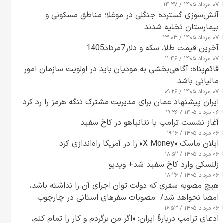
۰۷ مرداد ۱۴۰۵ / ۱۴:۲۷
آتش‌سوزی گسترده جنگلی در موغلا؛ مناطق مسکونی و
بیمارستان تخلیه شدند
۰۷ مرداد ۱۴۰۵ / ۱۳:۰۳
آخرین قیمت طلا، سکه و دلار7مرداد1405
۰۷ مرداد ۱۴۰۵ / ۱۱:۴۶
قائم‌پناه: آگاهی‌بخشی به مودیان باید در اولویت سازمان امور
مالیاتی باشد
۰۷ مرداد ۱۴۰۵ / ۰۹:۲۶
ایران پیشنهاد عمان برای مدیریت مشترک تنگه هرمز را رد کرد
۰۶ مرداد ۱۴۰۵ / ۱۹:۲۶
آغاز نشست ترامپ با نتانیاهو در کاخ سفید
۰۶ مرداد ۱۴۰۵ / ۱۹:۱۶
ایلان ماسک «X Money» را در آمریکا راه‌اندازی کرد
۰۶ مرداد ۱۴۰۵ / ۱۸:۵۲
زلنسکی وارد کاخ سفید شد+ ویدیو
۰۶ مرداد ۱۴۰۵ / ۱۸:۲۶
هیچ مصوبه سفری که دولت توان اجرای آن را نداشته باشد،
امضا نخواهد شد/ مصوبات سفرهای استانی در چارچوب
۰۶ مرداد ۱۴۰۵ / ۱۶:۵۳
قانون بودجه است+ عکس
ادعای ترامپ دربارهٔ ایران: «اگر من برگردم و کار را تمام کنم،