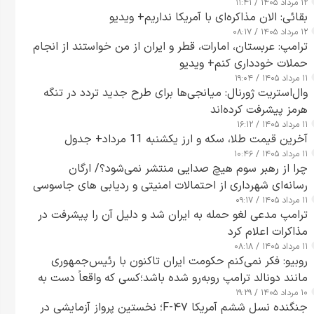
۱۲ مرداد ۱۴۰۵ / ۱۱:۴۱
بقائی: الان مذاکره‌ای با آمریکا نداریم+ ویدیو
۱۲ مرداد ۱۴۰۵ / ۰۸:۱۷
ترامپ: عربستان، امارات، قطر و ایران از من خواستند از انجام
حملات خودداری کنم+ ویدیو
۱۱ مرداد ۱۴۰۵ / ۱۹:۰۴
وال‌استریت ژورنال: میانجی‌ها برای طرح جدید تردد در تنگه
هرمز پیشرفت کرده‌اند
۱۱ مرداد ۱۴۰۵ / ۱۶:۱۲
آخرین قیمت طلا، سکه و ارز یکشنبه 11 مرداد+ جدول
۱۱ مرداد ۱۴۰۵ / ۱۰:۴۶
چرا از رهبر سوم هیچ صدایی منتشر نمی‌شود؟/ ارگان
رسانه‌ای شهرداری از احتمالات امنیتی و ردیابی های جاسوسی
۱۱ مرداد ۱۴۰۵ / ۰۹:۱۷
گفت
ترامپ مدعی لغو حمله به ایران شد و دلیل آن را پیشرفت در
مذاکرات اعلام کرد
۱۱ مرداد ۱۴۰۵ / ۰۸:۱۸
روبیو: فکر نمی‌کنم حکومت ایران تاکنون با رئیس‌جمهوری
مانند دونالد ترامپ روبه‌رو شده باشد؛کسی که واقعاً دست به
۱۰ مرداد ۱۴۰۵ / ۱۹:۲۹
اقدام می‌زند
جنگنده نسل ششم آمریکا F-۴۷؛ نخستین پرواز آزمایشی در