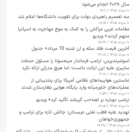
سال ۲۰۲۸ انجام می‌شود
۱۰ مرداد ۱۴۰۵ / ۱۹:۱۱
سه تصمیم راهبردی دولت برای تقویت دانشگاه‌ها اعلام شد
۱۰ مرداد ۱۴۰۵ / ۱۸:۱۵
مقامات غربی مراکش را به کمک به موج مهاجرت به اسپانیا
متهم کردند+ ویدیو
۱۰ مرداد ۱۴۰۵ / ۱۵:۲۴
آخرین قیمت طلا، سکه و ارز شنبه 10 مرداد+ جدول
۱۰ مرداد ۱۴۰۵ / ۱۳:۰۸
اسوشیتدپرس: ترامپ فرماندار مینه‌سوتا را مسئول حملات
سایبری علیه این ایالت دانست؛ اما هیچ مدرکی ارائه نکرد
۱۰ مرداد ۱۴۰۵ / ۱۲:۱۸
نخستین هواپیماهای نظامی آمریکا برای پشتیبانی از
عملیات‌های خاورمیانه وارد پایگاه هوایی بلغارستان شدند
۱۰ مرداد ۱۴۰۵ / ۱۱:۵۹
ترامپ دوباره بر تصاحب گرینلند تأکید کرد+ ویدیو
۱۰ مرداد ۱۴۰۵ / ۰۹:۰۵
تهدید علیه قطب نفتی عربستان؛ چالش تازه برای ترامپ و
جمهوری‌خواهان
۰۸ مرداد ۱۴۰۵ / ۱۹:۳۵
خسارات ناشی از حمله آمریکا به خوابگاه دانشجویی دانشگاه