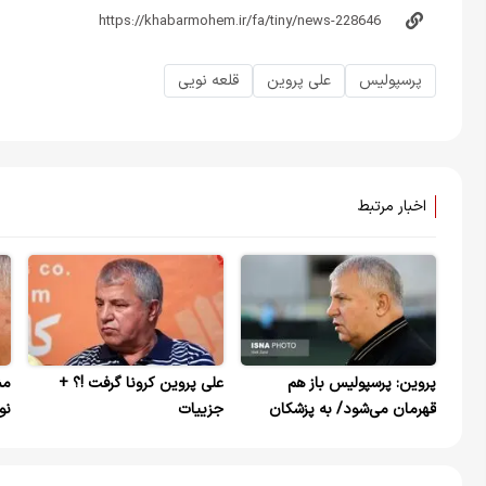
پرسپولیس
علی پروین
قلعه نویی
اخبار مرتبط
پروین: پرسپولیس باز هم
علی پروین کرونا گرفت !؟ +
مش
قهرمان می‌شود/ به پزشکان
جزییات
نو
انصاریان و میناوند توهین نکنید