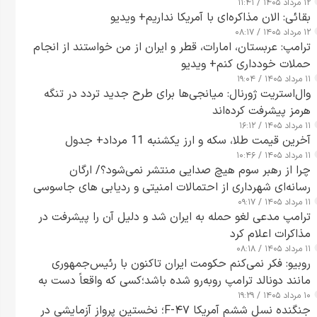
۱۲ مرداد ۱۴۰۵ / ۱۱:۴۱
بقائی: الان مذاکره‌ای با آمریکا نداریم+ ویدیو
۱۲ مرداد ۱۴۰۵ / ۰۸:۱۷
ترامپ: عربستان، امارات، قطر و ایران از من خواستند از انجام
حملات خودداری کنم+ ویدیو
۱۱ مرداد ۱۴۰۵ / ۱۹:۰۴
وال‌استریت ژورنال: میانجی‌ها برای طرح جدید تردد در تنگه
هرمز پیشرفت کرده‌اند
۱۱ مرداد ۱۴۰۵ / ۱۶:۱۲
آخرین قیمت طلا، سکه و ارز یکشنبه 11 مرداد+ جدول
۱۱ مرداد ۱۴۰۵ / ۱۰:۴۶
چرا از رهبر سوم هیچ صدایی منتشر نمی‌شود؟/ ارگان
رسانه‌ای شهرداری از احتمالات امنیتی و ردیابی های جاسوسی
۱۱ مرداد ۱۴۰۵ / ۰۹:۱۷
گفت
ترامپ مدعی لغو حمله به ایران شد و دلیل آن را پیشرفت در
مذاکرات اعلام کرد
۱۱ مرداد ۱۴۰۵ / ۰۸:۱۸
روبیو: فکر نمی‌کنم حکومت ایران تاکنون با رئیس‌جمهوری
مانند دونالد ترامپ روبه‌رو شده باشد؛کسی که واقعاً دست به
۱۰ مرداد ۱۴۰۵ / ۱۹:۲۹
اقدام می‌زند
جنگنده نسل ششم آمریکا F-۴۷؛ نخستین پرواز آزمایشی در