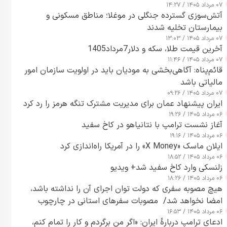
۰۷ مرداد ۱۴۰۵ / ۱۴:۲۷
آتش‌سوزی گسترده جنگلی در موغلا؛ مناطق مسکونی و
بیمارستان تخلیه شدند
۰۷ مرداد ۱۴۰۵ / ۱۳:۰۳
آخرین قیمت طلا، سکه و دلار7مرداد1405
۰۷ مرداد ۱۴۰۵ / ۱۱:۴۶
قائم‌پناه: آگاهی‌بخشی به مودیان باید در اولویت سازمان امور
مالیاتی باشد
۰۷ مرداد ۱۴۰۵ / ۰۹:۲۶
ایران پیشنهاد عمان برای مدیریت مشترک تنگه هرمز را رد کرد
۰۶ مرداد ۱۴۰۵ / ۱۹:۲۶
آغاز نشست ترامپ با نتانیاهو در کاخ سفید
۰۶ مرداد ۱۴۰۵ / ۱۹:۱۶
ایلان ماسک «X Money» را در آمریکا راه‌اندازی کرد
۰۶ مرداد ۱۴۰۵ / ۱۸:۵۲
زلنسکی وارد کاخ سفید شد+ ویدیو
۰۶ مرداد ۱۴۰۵ / ۱۸:۲۶
هیچ مصوبه سفری که دولت توان اجرای آن را نداشته باشد،
امضا نخواهد شد/ مصوبات سفرهای استانی در چارچوب
۰۶ مرداد ۱۴۰۵ / ۱۶:۵۳
قانون بودجه است+ عکس
ادعای ترامپ دربارهٔ ایران: «اگر من برگردم و کار را تمام کنم،