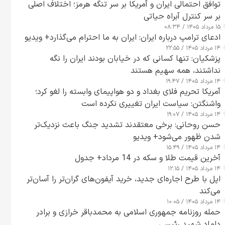
توافق احتمالی ایران و آمریکا بر سر تنگه هرمز؛ اختلاف اصلی
بر سر کنترل آبراه حیاتی
۱۵ مرداد ۱۴۰۵ / ۰۸:۳۴
ادعای ترامپ درباره ایران: ایران به ما احترام می‌گذارد+ ویدیو
۱۴ مرداد ۱۴۰۵ / ۲۲:۵۵
پزشکیان: تنها کسانی که در خیابان بودند ایران را نگه
نداشتند، همه سهیم هستند
۱۴ مرداد ۱۴۰۵ / ۱۹:۴۷
آمریکا تحریم فلای بغداد و دو هواپیمای وابسته را لغو کرد؛
واشنگتن: سیاست ایران تغییری نکرده است
۱۴ مرداد ۱۴۰۵ / ۱۹:۰۷
حسن روحانی: برخی معتقدند تشدید جنگ باعث نزدیک‌تر
شدن ظهور می‌شود+ ویدیو
۱۴ مرداد ۱۴۰۵ / ۱۵:۴۹
آخرین قیمت طلا و سکه در 14 مرداد+ جدول
۱۴ مرداد ۱۴۰۵ / ۱۲:۱۵
اپل با طرح اجاره‌ای جدید، خرید آیفون‌های گران‌تر را آسان‌تر
می‌کند
۱۴ مرداد ۱۴۰۵ / ۱۰:۰۵
حمله روزنامه جمهوری اسلامی به محمدباقر خرازی و برادر
داماد شهید رئیسی