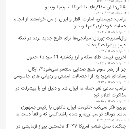
۱۲ مرداد ۱۴۰۵ / ۱۱:۴۱
بقائی: الان مذاکره‌ای با آمریکا نداریم+ ویدیو
۱۲ مرداد ۱۴۰۵ / ۰۸:۱۷
ترامپ: عربستان، امارات، قطر و ایران از من خواستند از انجام
حملات خودداری کنم+ ویدیو
۱۱ مرداد ۱۴۰۵ / ۱۹:۰۴
وال‌استریت ژورنال: میانجی‌ها برای طرح جدید تردد در تنگه
هرمز پیشرفت کرده‌اند
۱۱ مرداد ۱۴۰۵ / ۱۶:۱۲
آخرین قیمت طلا، سکه و ارز یکشنبه 11 مرداد+ جدول
۱۱ مرداد ۱۴۰۵ / ۱۰:۴۶
چرا از رهبر سوم هیچ صدایی منتشر نمی‌شود؟/ ارگان
رسانه‌ای شهرداری از احتمالات امنیتی و ردیابی های جاسوسی
۱۱ مرداد ۱۴۰۵ / ۰۹:۱۷
گفت
ترامپ مدعی لغو حمله به ایران شد و دلیل آن را پیشرفت در
مذاکرات اعلام کرد
۱۱ مرداد ۱۴۰۵ / ۰۸:۱۸
روبیو: فکر نمی‌کنم حکومت ایران تاکنون با رئیس‌جمهوری
مانند دونالد ترامپ روبه‌رو شده باشد؛کسی که واقعاً دست به
۱۰ مرداد ۱۴۰۵ / ۱۹:۲۹
اقدام می‌زند
جنگنده نسل ششم آمریکا F-۴۷؛ نخستین پرواز آزمایشی در