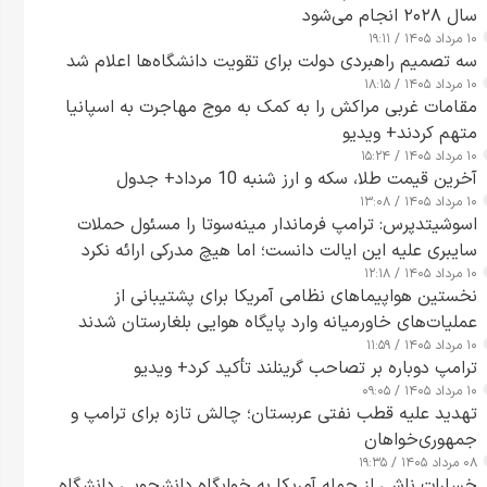
سال ۲۰۲۸ انجام می‌شود
۱۰ مرداد ۱۴۰۵ / ۱۹:۱۱
سه تصمیم راهبردی دولت برای تقویت دانشگاه‌ها اعلام شد
۱۰ مرداد ۱۴۰۵ / ۱۸:۱۵
مقامات غربی مراکش را به کمک به موج مهاجرت به اسپانیا
متهم کردند+ ویدیو
۱۰ مرداد ۱۴۰۵ / ۱۵:۲۴
آخرین قیمت طلا، سکه و ارز شنبه 10 مرداد+ جدول
۱۰ مرداد ۱۴۰۵ / ۱۳:۰۸
اسوشیتدپرس: ترامپ فرماندار مینه‌سوتا را مسئول حملات
سایبری علیه این ایالت دانست؛ اما هیچ مدرکی ارائه نکرد
۱۰ مرداد ۱۴۰۵ / ۱۲:۱۸
نخستین هواپیماهای نظامی آمریکا برای پشتیبانی از
عملیات‌های خاورمیانه وارد پایگاه هوایی بلغارستان شدند
۱۰ مرداد ۱۴۰۵ / ۱۱:۵۹
ترامپ دوباره بر تصاحب گرینلند تأکید کرد+ ویدیو
۱۰ مرداد ۱۴۰۵ / ۰۹:۰۵
تهدید علیه قطب نفتی عربستان؛ چالش تازه برای ترامپ و
جمهوری‌خواهان
۰۸ مرداد ۱۴۰۵ / ۱۹:۳۵
خسارات ناشی از حمله آمریکا به خوابگاه دانشجویی دانشگاه