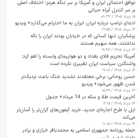
توافق احتمالی ایران و آمریکا بر سر تنگه هرمز؛ اختلاف اصلی
بر سر کنترل آبراه حیاتی
۱۵ مرداد ۱۴۰۵ / ۰۸:۳۴
ادعای ترامپ درباره ایران: ایران به ما احترام می‌گذارد+ ویدیو
۱۴ مرداد ۱۴۰۵ / ۲۲:۵۵
پزشکیان: تنها کسانی که در خیابان بودند ایران را نگه
نداشتند، همه سهیم هستند
۱۴ مرداد ۱۴۰۵ / ۱۹:۴۷
آمریکا تحریم فلای بغداد و دو هواپیمای وابسته را لغو کرد؛
واشنگتن: سیاست ایران تغییری نکرده است
۱۴ مرداد ۱۴۰۵ / ۱۹:۰۷
حسن روحانی: برخی معتقدند تشدید جنگ باعث نزدیک‌تر
شدن ظهور می‌شود+ ویدیو
۱۴ مرداد ۱۴۰۵ / ۱۵:۴۹
آخرین قیمت طلا و سکه در 14 مرداد+ جدول
۱۴ مرداد ۱۴۰۵ / ۱۲:۱۵
اپل با طرح اجاره‌ای جدید، خرید آیفون‌های گران‌تر را آسان‌تر
می‌کند
۱۴ مرداد ۱۴۰۵ / ۱۰:۰۵
حمله روزنامه جمهوری اسلامی به محمدباقر خرازی و برادر
داماد شهید رئیسی