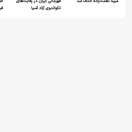
مبینا نعمت‌زاده حذف شد
قهرمانی ایران در رقابت‌های
صع
تکواندوی آزاد آسیا
فی
تو