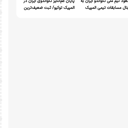
ود تیم ملی تکواندو ایران به
پایان غم‌انگیز تکواندوی ایران در
نال مسابقات تیمی المپیک
المپیک توکیو/ ثبت ضعیف‌ترین
کیو
نتیجه تاریخ بدون مدال