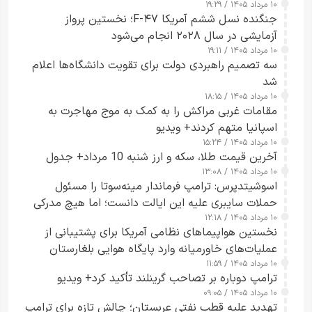
۱۰ مرداد ۱۴۰۵ / ۱۹:۲۹
کسی که واقعاً دست به اقدام می‌زند
جنگنده نسل ششم آمریکا F-۴۷؛ نخستین پرواز
آزمایشی در سال ۲۰۲۸ انجام می‌شود
۱۰ مرداد ۱۴۰۵ / ۱۹:۱۱
سه تصمیم راهبردی دولت برای تقویت دانشگاه‌ها اعلام
شد
۱۰ مرداد ۱۴۰۵ / ۱۸:۱۵
مقامات غربی مراکش را به کمک به موج مهاجرت به
اسپانیا متهم کردند+ ویدیو
۱۰ مرداد ۱۴۰۵ / ۱۵:۲۴
آخرین قیمت طلا، سکه و ارز شنبه 10 مرداد+ جدول
۱۰ مرداد ۱۴۰۵ / ۱۳:۰۸
اسوشیتدپرس: ترامپ فرماندار مینه‌سوتا را مسئول
حملات سایبری علیه این ایالت دانست؛ اما هیچ مدرکی
۱۰ مرداد ۱۴۰۵ / ۱۲:۱۸
ارائه نکرد
نخستین هواپیماهای نظامی آمریکا برای پشتیبانی از
عملیات‌های خاورمیانه وارد پایگاه هوایی بلغارستان
۱۰ مرداد ۱۴۰۵ / ۱۱:۵۹
شدند
ترامپ دوباره بر تصاحب گرینلند تأکید کرد+ ویدیو
۱۰ مرداد ۱۴۰۵ / ۰۹:۰۵
تهدید علیه قطب نفتی عربستان؛ چالش تازه برای ترامپ