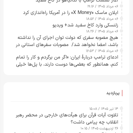
آغاز نشست ترامپ با نتانیاهو در کاخ سفید
۰۶ مرداد ۱۴۰۵ / ۱۹:۱۶
ایلان ماسک «X Money» را در آمریکا راه‌اندازی کرد
۰۶ مرداد ۱۴۰۵ / ۱۸:۵۲
زلنسکی وارد کاخ سفید شد+ ویدیو
۰۶ مرداد ۱۴۰۵ / ۱۸:۲۶
هیچ مصوبه سفری که دولت توان اجرای آن را نداشته
باشد، امضا نخواهد شد/ مصوبات سفرهای استانی در
۰۶ مرداد ۱۴۰۵ / ۱۶:۵۳
چارچوب قانون بودجه است+ عکس
ادعای ترامپ دربارهٔ ایران: «اگر من برگردم و کار را تمام
کنم، همانطور که بعضی‌ها دوست دارند، با پل‌ها خیلی
راحت می‌توانم بیشتر پل‌هایشان را در کمتر از یک
ساعت از بین ببرم+ ویدیو
پربازدید
۱۴ تیر ۱۴۰۵ / ۱۵:۰۸
تلاوت آیات قرآن برای هیأت‌های خارجی در محضر رهبر
انقلاب چه پیامی داشت؟
۲۶ اردیبهشت ۱۴۰۵ / ۱۰:۱۵