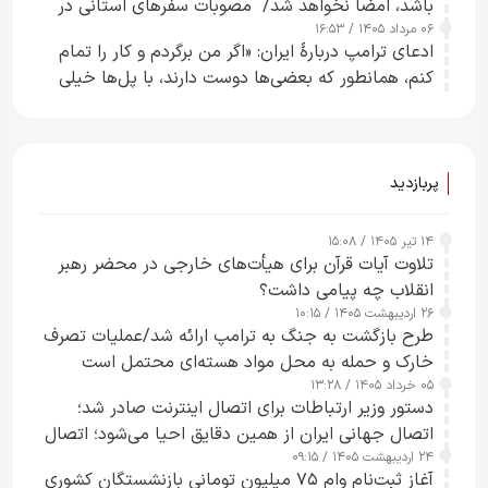
باشد، امضا نخواهد شد/ مصوبات سفرهای استانی در
۰۶ مرداد ۱۴۰۵ / ۱۶:۵۳
چارچوب قانون بودجه است+ عکس
ادعای ترامپ دربارهٔ ایران: «اگر من برگردم و کار را تمام
کنم، همانطور که بعضی‌ها دوست دارند، با پل‌ها خیلی
راحت می‌توانم بیشتر پل‌هایشان را در کمتر از یک
ساعت از بین ببرم+ ویدیو
پربازدید
۱۴ تیر ۱۴۰۵ / ۱۵:۰۸
تلاوت آیات قرآن برای هیأت‌های خارجی در محضر رهبر
انقلاب چه پیامی داشت؟
۲۶ اردیبهشت ۱۴۰۵ / ۱۰:۱۵
طرح‌ بازگشت به جنگ به ترامپ ارائه شد/عملیات تصرف
خارک و حمله به محل مواد هسته‌ای محتمل است
۰۵ خرداد ۱۴۰۵ / ۱۳:۲۸
دستور وزیر ارتباطات برای اتصال اینترنت صادر شد؛
اتصال جهانی ایران از همین دقایق احیا می‌شود؛ اتصال
۲۴ اردیبهشت ۱۴۰۵ / ۰۹:۱۵
کامل مردم تا ۲۴ ساعت آینده
آغاز ثبت‌نام وام ۷۵ میلیون تومانی بازنشستگان کشوری