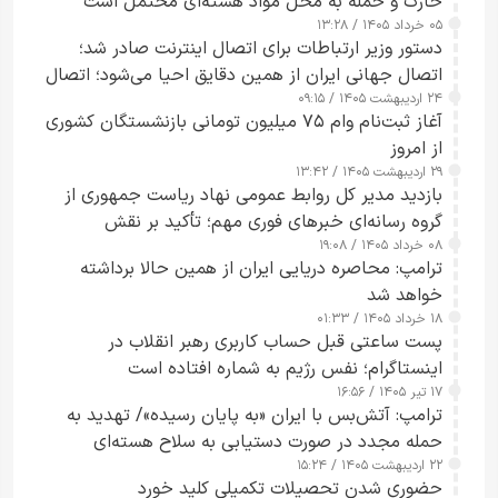
خارک و حمله به محل مواد هسته‌ای محتمل است
۰۵ خرداد ۱۴۰۵ / ۱۳:۲۸
دستور وزیر ارتباطات برای اتصال اینترنت صادر شد؛
اتصال جهانی ایران از همین دقایق احیا می‌شود؛ اتصال
۲۴ اردیبهشت ۱۴۰۵ / ۰۹:۱۵
کامل مردم تا ۲۴ ساعت آینده
آغاز ثبت‌نام وام ۷۵ میلیون تومانی بازنشستگان کشوری
از امروز
۲۹ اردیبهشت ۱۴۰۵ / ۱۳:۴۲
بازدید مدیر کل روابط عمومی نهاد ریاست جمهوری از
گروه رسانه‌ای خبرهای فوری مهم؛ تأکید بر نقش
۰۸ خرداد ۱۴۰۵ / ۱۹:۰۸
رسانه‌های هوشمند و مسئول در ارتقای آگاهی عمومی
ترامپ: محاصره دریایی ایران از همین حالا برداشته
خواهد شد
۱۸ خرداد ۱۴۰۵ / ۰۱:۳۳
پست ساعتی قبل حساب کاربری رهبر انقلاب در
اینستاگرام؛ نفس رژیم به شماره افتاده است​
۱۷ تیر ۱۴۰۵ / ۱۶:۵۶
ترامپ: آتش‌بس با ایران «به پایان رسیده»/ تهدید به
حمله مجدد در صورت دستیابی به سلاح هسته‌ای
۲۲ اردیبهشت ۱۴۰۵ / ۱۵:۲۴
حضوری شدن تحصیلات تکمیلی کلید خورد