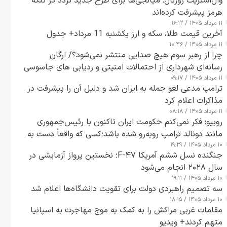
وال‌استریت ژورنال: میانجی‌ها برای طرح جدید تردد در تنگه
هرمز پیشرفت کرده‌اند
۱۱ مرداد ۱۴۰۵ / ۱۶:۱۲
آخرین قیمت طلا، سکه و ارز یکشنبه 11 مرداد+ جدول
۱۱ مرداد ۱۴۰۵ / ۱۰:۴۶
چرا از رهبر سوم هیچ صدایی منتشر نمی‌شود؟/ ارگان
رسانه‌ای شهرداری از احتمالات امنیتی و ردیابی های جاسوسی
۱۱ مرداد ۱۴۰۵ / ۰۹:۱۷
گفت
ترامپ مدعی لغو حمله به ایران شد و دلیل آن را پیشرفت در
مذاکرات اعلام کرد
۱۱ مرداد ۱۴۰۵ / ۰۸:۱۸
روبیو: فکر نمی‌کنم حکومت ایران تاکنون با رئیس‌جمهوری
مانند دونالد ترامپ روبه‌رو شده باشد؛کسی که واقعاً دست به
۱۰ مرداد ۱۴۰۵ / ۱۹:۲۹
اقدام می‌زند
جنگنده نسل ششم آمریکا F-۴۷؛ نخستین پرواز آزمایشی در
سال ۲۰۲۸ انجام می‌شود
۱۰ مرداد ۱۴۰۵ / ۱۹:۱۱
سه تصمیم راهبردی دولت برای تقویت دانشگاه‌ها اعلام شد
۱۰ مرداد ۱۴۰۵ / ۱۸:۱۵
مقامات غربی مراکش را به کمک به موج مهاجرت به اسپانیا
متهم کردند+ ویدیو