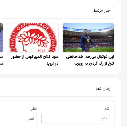
اخبار مرتبط
این فوتبال بی‌رحم؛ خداحافظی
سود کلان المپیاکوس از حضور
دو
تلخ از رگ گردن به روبرت
در اروپا
سه
لواندوفسکی نزدیک‌تر است
یک
ارسال نظر
نام
نظر: