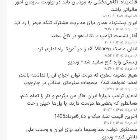
قائم‌پناه: آگاهی‌بخشی به مودیان باید در اولویت سازمان امور
مالیاتی باشد
۰۷ مرداد ۱۴۰۵ / ۰۹:۲۶
ایران پیشنهاد عمان برای مدیریت مشترک تنگه هرمز را رد کرد
۰۶ مرداد ۱۴۰۵ / ۱۹:۲۶
آغاز نشست ترامپ با نتانیاهو در کاخ سفید
۰۶ مرداد ۱۴۰۵ / ۱۹:۱۶
ایلان ماسک «X Money» را در آمریکا راه‌اندازی کرد
۰۶ مرداد ۱۴۰۵ / ۱۸:۵۲
زلنسکی وارد کاخ سفید شد+ ویدیو
۰۶ مرداد ۱۴۰۵ / ۱۸:۲۶
هیچ مصوبه سفری که دولت توان اجرای آن را نداشته باشد،
امضا نخواهد شد/ مصوبات سفرهای استانی در چارچوب
۰۶ مرداد ۱۴۰۵ / ۱۶:۵۳
قانون بودجه است+ عکس
ادعای ترامپ دربارهٔ ایران: «اگر من برگردم و کار را تمام کنم،
همانطور که بعضی‌ها دوست دارند، با پل‌ها خیلی راحت
۰۶ مرداد ۱۴۰۵ / ۱۳:۰۳
می‌توانم بیشتر پل‌هایشان را در کمتر از یک ساعت از بین
آخرین قیمت طلا، سکه و دلار6مرداد1405
ببرم+ ویدیو
۰۶ مرداد ۱۴۰۵ / ۱۲:۰۶
سخنگوی دولت: صداوسیما باید برای ایران و وحدت ملی
تلاش کند+ ویدیو