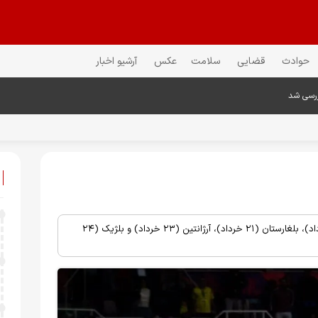
حوادث
قضایی
سلامت
عکس
آرشیو اخبار
ررسی شد
مردان والیبال ایران در هفته اول در پایتخت برزیل به مصاف برزیل (۲۱ خرداد)، بلغارستان (۲۱ خرداد)، آرژانتین (۲۳ خرداد) و بلژیک (۲۴