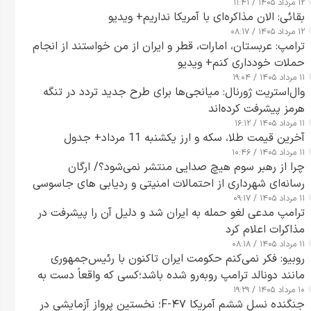
۱۲ مرداد ۱۴۰۵ / ۱۱:۴۱
بقائی: الان مذاکره‌ای با آمریکا نداریم+ ویدیو
۱۲ مرداد ۱۴۰۵ / ۰۸:۱۷
ترامپ: عربستان، امارات، قطر و ایران از من خواستند از انجام
حملات خودداری کنم+ ویدیو
۱۱ مرداد ۱۴۰۵ / ۱۹:۰۴
وال‌استریت ژورنال: میانجی‌ها برای طرح جدید تردد در تنگه
هرمز پیشرفت کرده‌اند
۱۱ مرداد ۱۴۰۵ / ۱۶:۱۲
آخرین قیمت طلا، سکه و ارز یکشنبه 11 مرداد+ جدول
۱۱ مرداد ۱۴۰۵ / ۱۰:۴۶
چرا از رهبر سوم هیچ صدایی منتشر نمی‌شود؟/ ارگان
رسانه‌ای شهرداری از احتمالات امنیتی و ردیابی های جاسوسی
۱۱ مرداد ۱۴۰۵ / ۰۹:۱۷
گفت
ترامپ مدعی لغو حمله به ایران شد و دلیل آن را پیشرفت در
مذاکرات اعلام کرد
۱۱ مرداد ۱۴۰۵ / ۰۸:۱۸
روبیو: فکر نمی‌کنم حکومت ایران تاکنون با رئیس‌جمهوری
مانند دونالد ترامپ روبه‌رو شده باشد؛کسی که واقعاً دست به
۱۰ مرداد ۱۴۰۵ / ۱۹:۲۹
اقدام می‌زند
جنگنده نسل ششم آمریکا F-۴۷؛ نخستین پرواز آزمایشی در