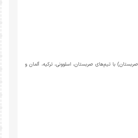
ته از ۲۴ الی ۲۸ تیرماه ۱۴۰۵ در بلگراد (صربستان) با تیم‌های صربستان، اسلوونی، ترکیه، آلمان و