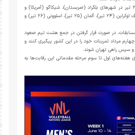
دیدارهای هفته سوم لیگ ملت‌ها در گروه مردان از ۲۴ تا ۲۸ تیر در شهرهای بلگراد (صربستان)، شیکاگو (آمریکا) و
کانسای (ژاپن) برگزار می شود و تیم ملی والیبال ایران به مصاف اوکراین (۲۴ تیر)، آلمان (۲۵ تیر)، اسلوونی (۲۶ تیر) و
ز پایان هفته سوم مسابقات، در صورت قرار گرفتن در جمع هشت تیم صعود
ه نهایی، راهی کشور چین می‌شوند تا ۳۰ تیر تا چهارم مرداد تمرینات خود را در این کشور پیگیری کنند و
دی هفته‌های اول تا سوم مرحله مقدماتی این رقابت‌ها به