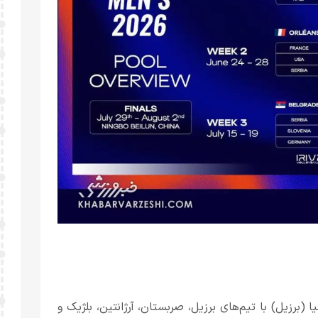
از ۲۰ الی ۲۴ خرداد ۱۴۰۵ در شهر برزیلیا (برزیل) با تیم‌های برزیل، صربستان، آرژانتین، بلژیک و