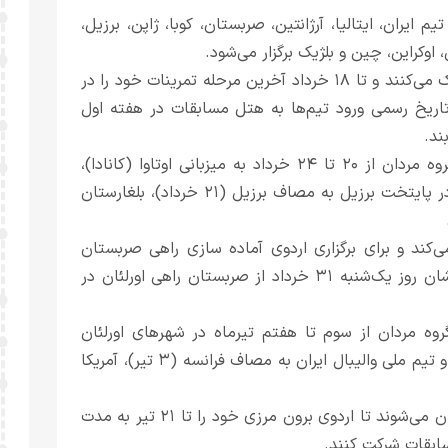
رحله مقدماتی لیگ ملت‌های مردان سال ۲۰۲۶ با حضور ۱۸ تیم ایران، ایتالیا، آرژانتین، صربستان، کوبا، ژاپن، برزیل،
ی، اوکراین، چین و بلژیک برگزار می‌شود.
مردان والیبال ایران، دهم خردادماه آنکارا را به مقصد برزیل ترک می‌کنند و تا ۱۸ خرداد آخرین مرحله تمرینات خود را در
زی در کشور برزیل پیگیری می‌کنند. ۱۸ خرداد تاریخ رسمی ورود تیم‌ها به هتل مسابقات در هفته اول
ند.
دیدارهای هفته اول مرحله مقدماتی لیگ ملت ها ۲۰۲۶ در گروه مردان از ۲۰ تا ۲۴ خرداد به میزبانی اوتاوا (کانادا)،
برزیلیا (برزیل) و لین یی (چین) برگزار می‌شود و مردان ایران در پایتخت برزیل به مصاف برزیل (۲۱ خرداد)، بلغارستان
 را ترک می‌کند و برای برگزاری اردوی آماده سازی راهی صربستان
می‌شود تا از ۲۶ تا ۳۰ خرداد در این کشور اردو بزند. ملی پوشان روز یک‌شنبه ۳۱ خرداد از صربستان راهی اورلئان در
هفته دوم مرحله مقدماتی لیگ ملت‌ها ۲۰۲۶ در گروه مردان از سوم تا هفتم تیرماه در شهرهای اورلئان
(فرانسه)، گلیویسه (لهستان) و لولیانا (اسلوونی) برگزار می‌شود و تیم ملی والیبال ایران به مصاف فرانسه (۳ تیر)، آمریکا
مردان والیبال ایران روز دوشنبه هشتم تیر مجدد راهی صربستان می‌شوند تا اردوی برون مرزی خود را تا ۲۱ تیر به مدت