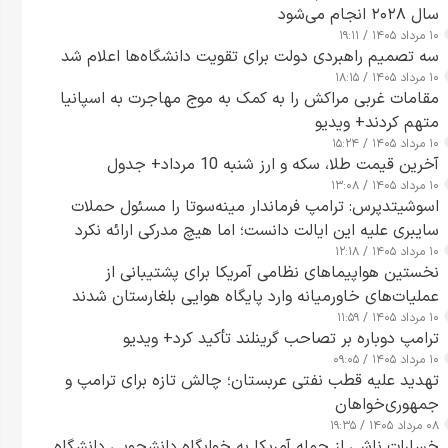
سال ۲۰۲۸ انجام می‌شود
۱۰ مرداد ۱۴۰۵ / ۱۹:۱۱
سه تصمیم راهبردی دولت برای تقویت دانشگاه‌ها اعلام شد
۱۰ مرداد ۱۴۰۵ / ۱۸:۱۵
مقامات غربی مراکش را به کمک به موج مهاجرت به اسپانیا
متهم کردند+ ویدیو
۱۰ مرداد ۱۴۰۵ / ۱۵:۲۴
آخرین قیمت طلا، سکه و ارز شنبه 10 مرداد+ جدول
۱۰ مرداد ۱۴۰۵ / ۱۳:۰۸
اسوشیتدپرس: ترامپ فرماندار مینه‌سوتا را مسئول حملات
سایبری علیه این ایالت دانست؛ اما هیچ مدرکی ارائه نکرد
۱۰ مرداد ۱۴۰۵ / ۱۲:۱۸
نخستین هواپیماهای نظامی آمریکا برای پشتیبانی از
عملیات‌های خاورمیانه وارد پایگاه هوایی بلغارستان شدند
۱۰ مرداد ۱۴۰۵ / ۱۱:۵۹
ترامپ دوباره بر تصاحب گرینلند تأکید کرد+ ویدیو
۱۰ مرداد ۱۴۰۵ / ۰۹:۰۵
تهدید علیه قطب نفتی عربستان؛ چالش تازه برای ترامپ و
جمهوری‌خواهان
۰۸ مرداد ۱۴۰۵ / ۱۹:۳۵
خسارات ناشی از حمله آمریکا به خوابگاه دانشجویی دانشگاه