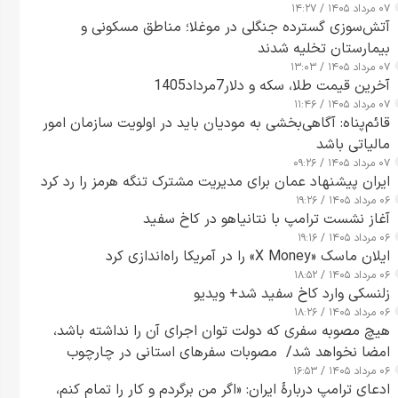
۰۷ مرداد ۱۴۰۵ / ۱۴:۲۷
آتش‌سوزی گسترده جنگلی در موغلا؛ مناطق مسکونی و
بیمارستان تخلیه شدند
۰۷ مرداد ۱۴۰۵ / ۱۳:۰۳
آخرین قیمت طلا، سکه و دلار7مرداد1405
۰۷ مرداد ۱۴۰۵ / ۱۱:۴۶
قائم‌پناه: آگاهی‌بخشی به مودیان باید در اولویت سازمان امور
مالیاتی باشد
۰۷ مرداد ۱۴۰۵ / ۰۹:۲۶
ایران پیشنهاد عمان برای مدیریت مشترک تنگه هرمز را رد کرد
۰۶ مرداد ۱۴۰۵ / ۱۹:۲۶
آغاز نشست ترامپ با نتانیاهو در کاخ سفید
۰۶ مرداد ۱۴۰۵ / ۱۹:۱۶
ایلان ماسک «X Money» را در آمریکا راه‌اندازی کرد
۰۶ مرداد ۱۴۰۵ / ۱۸:۵۲
زلنسکی وارد کاخ سفید شد+ ویدیو
۰۶ مرداد ۱۴۰۵ / ۱۸:۲۶
هیچ مصوبه سفری که دولت توان اجرای آن را نداشته باشد،
امضا نخواهد شد/ مصوبات سفرهای استانی در چارچوب
۰۶ مرداد ۱۴۰۵ / ۱۶:۵۳
قانون بودجه است+ عکس
ادعای ترامپ دربارهٔ ایران: «اگر من برگردم و کار را تمام کنم،