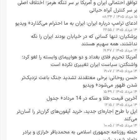
توافق احتمالی ایران و آمریکا بر سر تنگه هرمز؛ اختلاف اصلی
بر سر کنترل آبراه حیاتی
۱۵ مرداد ۱۴۰۵ / ۰۸:۳۴
ادعای ترامپ درباره ایران: ایران به ما احترام می‌گذارد+ ویدیو
۱۴ مرداد ۱۴۰۵ / ۲۲:۵۵
پزشکیان: تنها کسانی که در خیابان بودند ایران را نگه
نداشتند، همه سهیم هستند
۱۴ مرداد ۱۴۰۵ / ۱۹:۴۷
آمریکا تحریم فلای بغداد و دو هواپیمای وابسته را لغو کرد؛
واشنگتن: سیاست ایران تغییری نکرده است
۱۴ مرداد ۱۴۰۵ / ۱۹:۰۷
حسن روحانی: برخی معتقدند تشدید جنگ باعث نزدیک‌تر
شدن ظهور می‌شود+ ویدیو
۱۴ مرداد ۱۴۰۵ / ۱۵:۴۹
آخرین قیمت طلا و سکه در 14 مرداد+ جدول
۱۴ مرداد ۱۴۰۵ / ۱۲:۱۵
اپل با طرح اجاره‌ای جدید، خرید آیفون‌های گران‌تر را آسان‌تر
می‌کند
۱۴ مرداد ۱۴۰۵ / ۱۰:۰۵
حمله روزنامه جمهوری اسلامی به محمدباقر خرازی و برادر
داماد شهید رئیسی