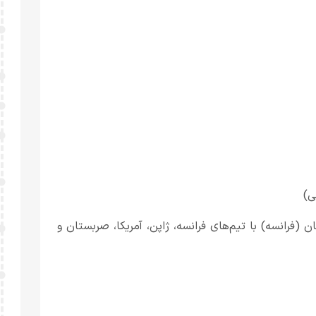
ی)
 از ۳ الی ۷ تیر ماه ۱۴۰۵ در شهر اورلئان (فرانسه) با تیم‌های فرانسه، ژاپن، آمریکا، صربستان و