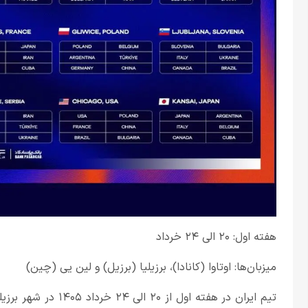
هفته اول: ۲۰ الی ۲۴ خرداد
میزبان‌ها: اوتاوا (کانادا)، برزیلیا (برزیل) و لین یی (چین)
تیم ایران در هفته اول 