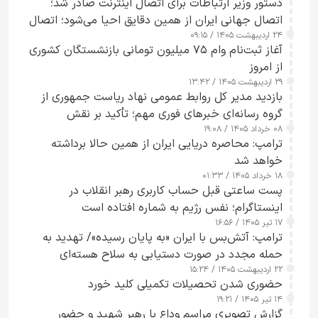
دستور وزیر ارتباطات برای اتصال اینترنت صادر شد؛
اتصال جهانی ایران از همین دقایق احیا می‌شود؛ اتصال
۲۴ اردیبهشت ۱۴۰۵ / ۰۹:۱۵
کامل مردم تا ۲۴ ساعت آینده
آغاز ثبت‌نام وام ۷۵ میلیون تومانی بازنشستگان کشوری
از امروز
۲۹ اردیبهشت ۱۴۰۵ / ۱۳:۴۲
بازدید مدیر کل روابط عمومی نهاد ریاست جمهوری از
گروه رسانه‌ای خبرهای فوری مهم؛ تأکید بر نقش
۰۸ خرداد ۱۴۰۵ / ۱۹:۰۸
رسانه‌های هوشمند و مسئول در ارتقای آگاهی عمومی
ترامپ: محاصره دریایی ایران از همین حالا برداشته
خواهد شد
۱۸ خرداد ۱۴۰۵ / ۰۱:۳۳
پست ساعتی قبل حساب کاربری رهبر انقلاب در
اینستاگرام؛ نفس رژیم به شماره افتاده است​
۱۷ تیر ۱۴۰۵ / ۱۶:۵۶
ترامپ: آتش‌بس با ایران «به پایان رسیده»/ تهدید به
حمله مجدد در صورت دستیابی به سلاح هسته‌ای
۲۲ اردیبهشت ۱۴۰۵ / ۱۵:۲۴
حضوری شدن تحصیلات تکمیلی کلید خورد
۱۴ تیر ۱۴۰۵ / ۱۹:۲۱
گزارش تصویری مراسم وداع با رهبر شهید و حضور