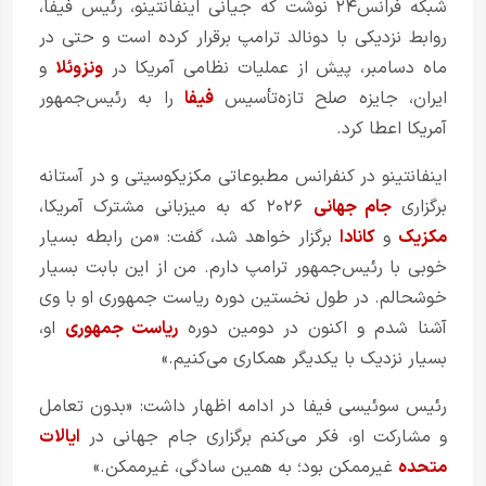
شبکه فرانس۲۴ نوشت که جیانی اینفانتینو، رئیس فیفا،
روابط نزدیکی با دونالد ترامپ برقرار کرده است و حتی در
ماه دسامبر، پیش از عملیات نظامی آمریکا در
ونزوئلا
و
ایران، جایزه صلح تازه‌تأسیس
فیفا
را به رئیس‌جمهور
آمریکا اعطا کرد.
اینفانتینو در کنفرانس مطبوعاتی مکزیکوسیتی و در آستانه
برگزاری
جام جهانی
۲۰۲۶ که به میزبانی مشترک آمریکا،
مکزیک
و
کانادا
برگزار خواهد شد، گفت: «من رابطه بسیار
خوبی با رئیس‌جمهور ترامپ دارم. من از این بابت بسیار
خوشحالم. در طول نخستین دوره ریاست جمهوری او با وی
آشنا شدم و اکنون در دومین دوره
ریاست جمهوری
او،
بسیار نزدیک با یکدیگر همکاری می‌کنیم.»
رئیس سوئیسی فیفا در ادامه اظهار داشت: «بدون تعامل
و مشارکت او، فکر می‌کنم برگزاری جام جهانی در
ایالات
متحده
غیرممکن بود؛ به همین سادگی، غیرممکن.»