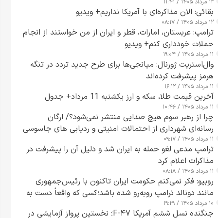
۱۲ مرداد ۱۴۰۵ / ۱۱:۴۱
بقائی: الان مذاکره‌ای با آمریکا نداریم+ ویدیو
۱۲ مرداد ۱۴۰۵ / ۰۸:۱۷
ترامپ: عربستان، امارات، قطر و ایران از من خواستند از انجام
حملات خودداری کنم+ ویدیو
۱۱ مرداد ۱۴۰۵ / ۱۹:۰۴
وال‌استریت ژورنال: میانجی‌ها برای طرح جدید تردد در تنگه
هرمز پیشرفت کرده‌اند
۱۱ مرداد ۱۴۰۵ / ۱۶:۱۲
آخرین قیمت طلا، سکه و ارز یکشنبه 11 مرداد+ جدول
۱۱ مرداد ۱۴۰۵ / ۱۰:۴۶
چرا از رهبر سوم هیچ صدایی منتشر نمی‌شود؟/ ارگان
رسانه‌ای شهرداری از احتمالات امنیتی و ردیابی های جاسوسی
۱۱ مرداد ۱۴۰۵ / ۰۹:۱۷
گفت
ترامپ مدعی لغو حمله به ایران شد و دلیل آن را پیشرفت در
مذاکرات اعلام کرد
۱۱ مرداد ۱۴۰۵ / ۰۸:۱۸
روبیو: فکر نمی‌کنم حکومت ایران تاکنون با رئیس‌جمهوری
مانند دونالد ترامپ روبه‌رو شده باشد؛کسی که واقعاً دست به
۱۰ مرداد ۱۴۰۵ / ۱۹:۲۹
اقدام می‌زند
جنگنده نسل ششم آمریکا F-۴۷؛ نخستین پرواز آزمایشی در