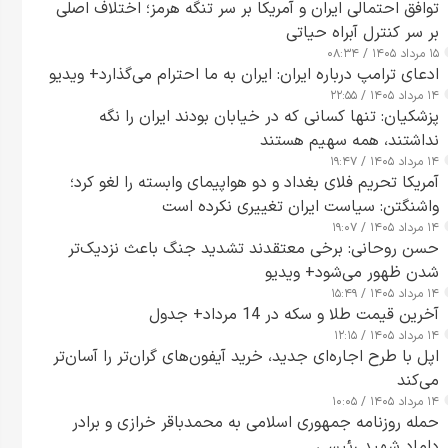
توافق احتمالی ایران و آمریکا بر سر تنگه هرمز؛ اختلاف اصلی
بر سر کنترل آبراه حیاتی
۱۵ مرداد ۱۴۰۵ / ۰۸:۳۴
ادعای ترامپ درباره ایران: ایران به ما احترام می‌گذارد+ ویدیو
۱۴ مرداد ۱۴۰۵ / ۲۲:۵۵
پزشکیان: تنها کسانی که در خیابان بودند ایران را نگه
نداشتند، همه سهیم هستند
۱۴ مرداد ۱۴۰۵ / ۱۹:۴۷
آمریکا تحریم فلای بغداد و دو هواپیمای وابسته را لغو کرد؛
واشنگتن: سیاست ایران تغییری نکرده است
۱۴ مرداد ۱۴۰۵ / ۱۹:۰۷
حسن روحانی: برخی معتقدند تشدید جنگ باعث نزدیک‌تر
شدن ظهور می‌شود+ ویدیو
۱۴ مرداد ۱۴۰۵ / ۱۵:۴۹
آخرین قیمت طلا و سکه در 14 مرداد+ جدول
۱۴ مرداد ۱۴۰۵ / ۱۲:۱۵
اپل با طرح اجاره‌ای جدید، خرید آیفون‌های گران‌تر را آسان‌تر
می‌کند
۱۴ مرداد ۱۴۰۵ / ۱۰:۰۵
حمله روزنامه جمهوری اسلامی به محمدباقر خرازی و برادر
داماد شهید رئیسی