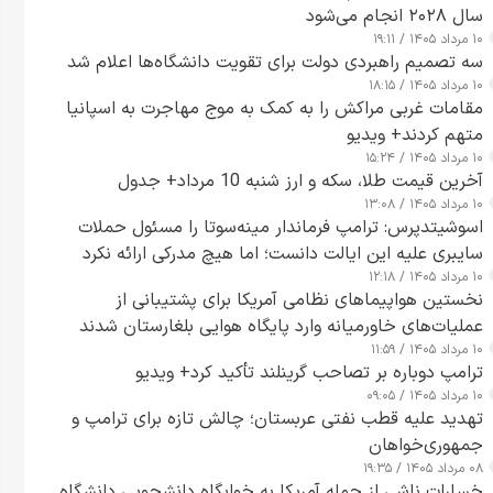
سال ۲۰۲۸ انجام می‌شود
۱۰ مرداد ۱۴۰۵ / ۱۹:۱۱
سه تصمیم راهبردی دولت برای تقویت دانشگاه‌ها اعلام شد
۱۰ مرداد ۱۴۰۵ / ۱۸:۱۵
مقامات غربی مراکش را به کمک به موج مهاجرت به اسپانیا
متهم کردند+ ویدیو
۱۰ مرداد ۱۴۰۵ / ۱۵:۲۴
آخرین قیمت طلا، سکه و ارز شنبه 10 مرداد+ جدول
۱۰ مرداد ۱۴۰۵ / ۱۳:۰۸
اسوشیتدپرس: ترامپ فرماندار مینه‌سوتا را مسئول حملات
سایبری علیه این ایالت دانست؛ اما هیچ مدرکی ارائه نکرد
۱۰ مرداد ۱۴۰۵ / ۱۲:۱۸
نخستین هواپیماهای نظامی آمریکا برای پشتیبانی از
عملیات‌های خاورمیانه وارد پایگاه هوایی بلغارستان شدند
۱۰ مرداد ۱۴۰۵ / ۱۱:۵۹
ترامپ دوباره بر تصاحب گرینلند تأکید کرد+ ویدیو
۱۰ مرداد ۱۴۰۵ / ۰۹:۰۵
تهدید علیه قطب نفتی عربستان؛ چالش تازه برای ترامپ و
جمهوری‌خواهان
۰۸ مرداد ۱۴۰۵ / ۱۹:۳۵
خسارات ناشی از حمله آمریکا به خوابگاه دانشجویی دانشگاه