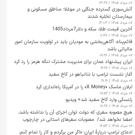
۰۷ مرداد ۱۴۰۵ / ۱۴:۲۷
آتش‌سوزی گسترده جنگلی در موغلا؛ مناطق مسکونی و
بیمارستان تخلیه شدند
۰۷ مرداد ۱۴۰۵ / ۱۳:۰۳
آخرین قیمت طلا، سکه و دلار7مرداد1405
۰۷ مرداد ۱۴۰۵ / ۱۱:۴۶
قائم‌پناه: آگاهی‌بخشی به مودیان باید در اولویت سازمان امور
مالیاتی باشد
۰۷ مرداد ۱۴۰۵ / ۰۹:۲۶
ایران پیشنهاد عمان برای مدیریت مشترک تنگه هرمز را رد کرد
۰۶ مرداد ۱۴۰۵ / ۱۹:۲۶
آغاز نشست ترامپ با نتانیاهو در کاخ سفید
۰۶ مرداد ۱۴۰۵ / ۱۹:۱۶
ایلان ماسک «X Money» را در آمریکا راه‌اندازی کرد
۰۶ مرداد ۱۴۰۵ / ۱۸:۵۲
زلنسکی وارد کاخ سفید شد+ ویدیو
۰۶ مرداد ۱۴۰۵ / ۱۸:۲۶
هیچ مصوبه سفری که دولت توان اجرای آن را نداشته باشد،
امضا نخواهد شد/ مصوبات سفرهای استانی در چارچوب
۰۶ مرداد ۱۴۰۵ / ۱۶:۵۳
قانون بودجه است+ عکس
ادعای ترامپ دربارهٔ ایران: «اگر من برگردم و کار را تمام کنم،