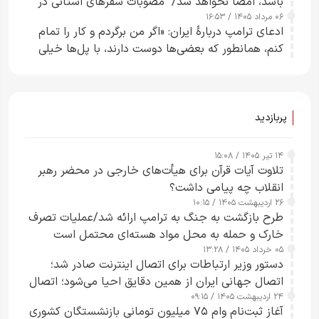
باشد، امضا نخواهد شد/ مصوبات سفرهای استانی در
۰۶ مرداد ۱۴۰۵ / ۱۶:۵۳
چارچوب قانون بودجه است+ عکس
ادعای ترامپ دربارهٔ ایران: «اگر من برگردم و کار را تمام
کنم، همانطور که بعضی‌ها دوست دارند، با پل‌ها خیلی
راحت می‌توانم بیشتر پل‌هایشان را در کمتر از یک
ساعت از بین ببرم+ ویدیو
پربازدید
۱۴ تیر ۱۴۰۵ / ۱۵:۰۸
تلاوت آیات قرآن برای هیأت‌های خارجی در محضر رهبر
انقلاب چه پیامی داشت؟
۲۶ اردیبهشت ۱۴۰۵ / ۱۰:۱۵
طرح‌ بازگشت به جنگ به ترامپ ارائه شد/عملیات تصرف
خارک و حمله به محل مواد هسته‌ای محتمل است
۰۵ خرداد ۱۴۰۵ / ۱۳:۲۸
دستور وزیر ارتباطات برای اتصال اینترنت صادر شد؛
اتصال جهانی ایران از همین دقایق احیا می‌شود؛ اتصال
۲۴ اردیبهشت ۱۴۰۵ / ۰۹:۱۵
کامل مردم تا ۲۴ ساعت آینده
آغاز ثبت‌نام وام ۷۵ میلیون تومانی بازنشستگان کشوری