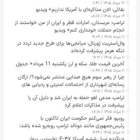
۱۲ مرداد ۱۴۰۵ / ۱۱:۴۱
بقائی: الان مذاکره‌ای با آمریکا نداریم+ ویدیو
۱۲ مرداد ۱۴۰۵ / ۰۸:۱۷
ترامپ: عربستان، امارات، قطر و ایران از من خواستند از
انجام حملات خودداری کنم+ ویدیو
۱۱ مرداد ۱۴۰۵ / ۱۹:۰۴
وال‌استریت ژورنال: میانجی‌ها برای طرح جدید تردد در
تنگه هرمز پیشرفت کرده‌اند
۱۱ مرداد ۱۴۰۵ / ۱۶:۱۲
آخرین قیمت طلا، سکه و ارز یکشنبه 11 مرداد+ جدول
۱۱ مرداد ۱۴۰۵ / ۱۰:۴۶
چرا از رهبر سوم هیچ صدایی منتشر نمی‌شود؟/ ارگان
رسانه‌ای شهرداری از احتمالات امنیتی و ردیابی های
۱۱ مرداد ۱۴۰۵ / ۰۹:۱۷
جاسوسی گفت
ترامپ مدعی لغو حمله به ایران شد و دلیل آن را
پیشرفت در مذاکرات اعلام کرد
۱۱ مرداد ۱۴۰۵ / ۰۸:۱۸
روبیو: فکر نمی‌کنم حکومت ایران تاکنون با
رئیس‌جمهوری مانند دونالد ترامپ روبه‌رو شده باشد؛
۱۰ مرداد ۱۴۰۵ / ۱۹:۲۹
کسی که واقعاً دست به اقدام می‌زند
جنگنده نسل ششم آمریکا F-۴۷؛ نخستین پرواز