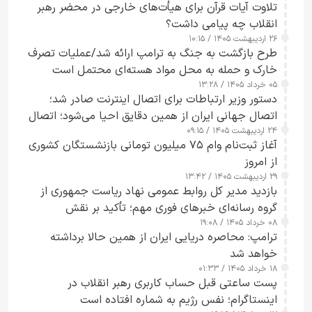
تلاوت آیات قرآن برای هیأت‌های خارجی در محضر رهبر
انقلاب چه پیامی داشت؟
۲۶ اردیبهشت ۱۴۰۵ / ۱۰:۱۵
طرح‌ بازگشت به جنگ به ترامپ ارائه شد/عملیات تصرف
خارک و حمله به محل مواد هسته‌ای محتمل است
۰۵ خرداد ۱۴۰۵ / ۱۳:۲۸
دستور وزیر ارتباطات برای اتصال اینترنت صادر شد؛
اتصال جهانی ایران از همین دقایق احیا می‌شود؛ اتصال
۲۴ اردیبهشت ۱۴۰۵ / ۰۹:۱۵
کامل مردم تا ۲۴ ساعت آینده
آغاز ثبت‌نام وام ۷۵ میلیون تومانی بازنشستگان کشوری
از امروز
۲۹ اردیبهشت ۱۴۰۵ / ۱۳:۴۲
بازدید مدیر کل روابط عمومی نهاد ریاست جمهوری از
گروه رسانه‌ای خبرهای فوری مهم؛ تأکید بر نقش
۰۸ خرداد ۱۴۰۵ / ۱۹:۰۸
رسانه‌های هوشمند و مسئول در ارتقای آگاهی عمومی
ترامپ: محاصره دریایی ایران از همین حالا برداشته
خواهد شد
۱۸ خرداد ۱۴۰۵ / ۰۱:۳۳
پست ساعتی قبل حساب کاربری رهبر انقلاب در
اینستاگرام؛ نفس رژیم به شماره افتاده است​