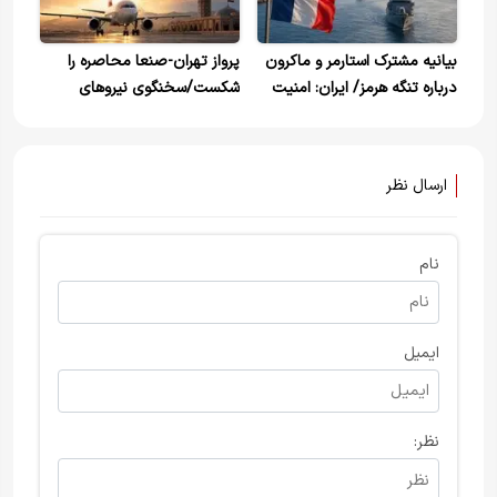
بیانیه مشترک استارمر و ماکرون
پرواز تهران-صنعا محاصره را
درباره تنگه هرمز/ ایران: امنیت
شکست/سخنگوی نیروهای
این آبراه تنها با همکاری
مسلح یمن: تلاش سعودی‌ها
کشورهای منطقه محقق می‌شود
ناکام ماند
ارسال نظر
نام
ایمیل
نظر: