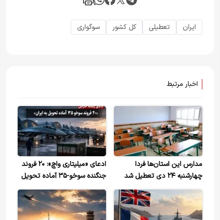
ایران
تعطیلی
کل کشور
سوگواری
اخبار مرتبط
مدارس این استان‌ها فردا
ادعای «میلیتاری واچ»: ۲۰ فروند
چهارشنبه ۲۴ دی تعطیل شد
جنگنده سوخو-۳۵ آماده تحویل
به ایران شد