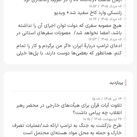
ایلان ماسک «X Money» را در آمریکا راه‌اندازی کرد
۰۶ مرداد ۱۴۰۵ / ۱۸:۵۲
زلنسکی وارد کاخ سفید شد+ ویدیو
۰۶ مرداد ۱۴۰۵ / ۱۸:۲۶
هیچ مصوبه سفری که دولت توان اجرای آن را نداشته
باشد، امضا نخواهد شد/ مصوبات سفرهای استانی در
۰۶ مرداد ۱۴۰۵ / ۱۶:۵۳
چارچوب قانون بودجه است+ عکس
ادعای ترامپ دربارهٔ ایران: «اگر من برگردم و کار را تمام
کنم، همانطور که بعضی‌ها دوست دارند، با پل‌ها خیلی
راحت می‌توانم بیشتر پل‌هایشان را در کمتر از یک
ساعت از بین ببرم+ ویدیو
پربازدید
۱۴ تیر ۱۴۰۵ / ۱۵:۰۸
تلاوت آیات قرآن برای هیأت‌های خارجی در محضر رهبر
انقلاب چه پیامی داشت؟
۲۶ اردیبهشت ۱۴۰۵ / ۱۰:۱۵
طرح‌ بازگشت به جنگ به ترامپ ارائه شد/عملیات تصرف
خارک و حمله به محل مواد هسته‌ای محتمل است