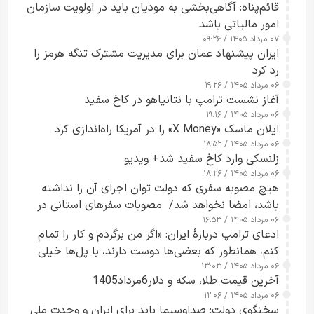
قائم‌پناه: آگاهی‌بخشی به مودیان باید در اولویت سازمان
امور مالیاتی باشد
۰۷ مرداد ۱۴۰۵ / ۰۹:۲۶
ایران پیشنهاد عمان برای مدیریت مشترک تنگه هرمز را
رد کرد
۰۶ مرداد ۱۴۰۵ / ۱۹:۲۶
آغاز نشست ترامپ با نتانیاهو در کاخ سفید
۰۶ مرداد ۱۴۰۵ / ۱۹:۱۶
ایلان ماسک «X Money» را در آمریکا راه‌اندازی کرد
۰۶ مرداد ۱۴۰۵ / ۱۸:۵۲
زلنسکی وارد کاخ سفید شد+ ویدیو
۰۶ مرداد ۱۴۰۵ / ۱۸:۲۶
هیچ مصوبه سفری که دولت توان اجرای آن را نداشته
باشد، امضا نخواهد شد/ مصوبات سفرهای استانی در
۰۶ مرداد ۱۴۰۵ / ۱۶:۵۳
چارچوب قانون بودجه است+ عکس
ادعای ترامپ دربارهٔ ایران: «اگر من برگردم و کار را تمام
کنم، همانطور که بعضی‌ها دوست دارند، با پل‌ها خیلی
۰۶ مرداد ۱۴۰۵ / ۱۳:۰۳
راحت می‌توانم بیشتر پل‌هایشان را در کمتر از یک
آخرین قیمت طلا، سکه و دلار6مرداد1405
ساعت از بین ببرم+ ویدیو
۰۶ مرداد ۱۴۰۵ / ۱۲:۰۶
سخنگوی دولت: صداوسیما باید برای ایران و وحدت ملی