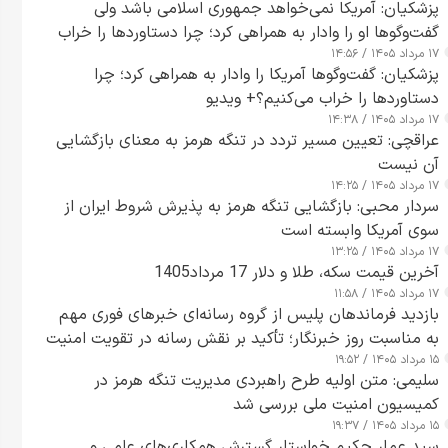
پزشکیان: آمریکا نمی‌خواهد جمهوری اسلامی باشد ولی
گفت‌وگوها او را وادار به همراهی کرد؛ چرا دستاوردها را خراب
۱۷ مرداد ۱۴۰۵ / ۱۴:۵۶
می‌کنیم+ ویدیو
پزشکیان: گفت‌وگوها آمریکا را وادار به همراهی کرد؛ چرا
دستاوردها را خراب می‌کنیم؟+ ویدیو
۱۷ مرداد ۱۴۰۵ / ۱۴:۳۸
عراقچی: تعیین مسیر تردد در تنگه هرمز به معنای بازگشایی
آن نیست
۱۷ مرداد ۱۴۰۵ / ۱۴:۲۵
سردار محبی: بازگشایی تنگه هرمز به پذیرش شروط ایران از
سوی آمریکا وابسته است
۱۷ مرداد ۱۴۰۵ / ۱۳:۲۵
آخرین قیمت سکه، طلا و دلار 17 مرداد1405
۱۷ مرداد ۱۴۰۵ / ۱۱:۵۸
بازدید فرماندهان پلیس از گروه رسانه‌ای خبرهای فوری مهم
به مناسبت روز خبرنگار؛ تأکید بر نقش رسانه در تقویت امنیت
۱۵ مرداد ۱۴۰۵ / ۱۹:۵۲
و اعتماد عمومی
سلیمی: متن اولیه طرح راهبردی مدیریت تنگه هرمز در
کمیسیون امنیت ملی بررسی شد
۱۵ مرداد ۱۴۰۵ / ۱۹:۳۷
سید عمار حکیم خواستار گسترش همکاری‌های علمی و