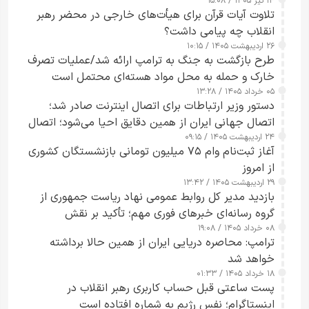
۱۴ تیر ۱۴۰۵ / ۱۵:۰۸
تلاوت آیات قرآن برای هیأت‌های خارجی در محضر رهبر
انقلاب چه پیامی داشت؟
۲۶ اردیبهشت ۱۴۰۵ / ۱۰:۱۵
طرح‌ بازگشت به جنگ به ترامپ ارائه شد/عملیات تصرف
خارک و حمله به محل مواد هسته‌ای محتمل است
۰۵ خرداد ۱۴۰۵ / ۱۳:۲۸
دستور وزیر ارتباطات برای اتصال اینترنت صادر شد؛
اتصال جهانی ایران از همین دقایق احیا می‌شود؛ اتصال
۲۴ اردیبهشت ۱۴۰۵ / ۰۹:۱۵
کامل مردم تا ۲۴ ساعت آینده
آغاز ثبت‌نام وام ۷۵ میلیون تومانی بازنشستگان کشوری
از امروز
۲۹ اردیبهشت ۱۴۰۵ / ۱۳:۴۲
بازدید مدیر کل روابط عمومی نهاد ریاست جمهوری از
گروه رسانه‌ای خبرهای فوری مهم؛ تأکید بر نقش
۰۸ خرداد ۱۴۰۵ / ۱۹:۰۸
رسانه‌های هوشمند و مسئول در ارتقای آگاهی عمومی
ترامپ: محاصره دریایی ایران از همین حالا برداشته
خواهد شد
۱۸ خرداد ۱۴۰۵ / ۰۱:۳۳
پست ساعتی قبل حساب کاربری رهبر انقلاب در
اینستاگرام؛ نفس رژیم به شماره افتاده است​